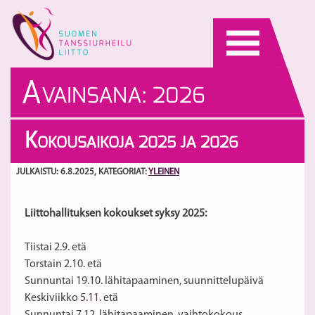
Skip
to
content
A
VAINSANA:
2026
K
OKOUSAIKOJA 2025 JA 2026
JULKAISTU: 6.8.2025
, KATEGORIAT:
YLEINEN
Liittohallituksen kokoukset syksy 2025:
Tiistai 2.9. etä
Torstain 2.10. etä
Sunnuntai 19.10. lähitapaaminen, suunnittelupäivä
Keskiviikko 5.11. etä