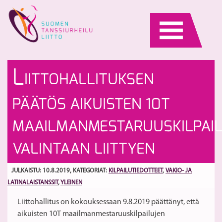
Skip
to
content
H
Ta
L
IITTOHALLITUKSEN
la
te
S
PÄÄTÖS AIKUISTEN 10T
MAAILMANMESTARUUSKILPAIL
VALINTAAN LIITTYEN
JULKAISTU: 10.8.2019
, KATEGORIAT:
KILPAILUTIEDOTTEET
,
VAKIO- JA
LATINALAISTANSSIT
,
YLEINEN
Liittohallitus on kokouksessaan 9.8.2019 päättänyt, että
aikuisten 10T maailmanmestaruuskilpailujen