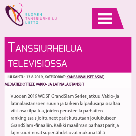
Skip
to
content
Li
S
T
ANSSIURHEILUA
pä
b
ai
w
S
TELEVISIOSSA
1
-
ma
pa
va
E
JULKAISTU: 13.8.2019
, KATEGORIAT:
KANSAINVÄLISET ASIAT
,
li
mi
MEDIATIEDOTTEET
,
VAKIO- JA LATINALAISTANSSIT
Vuoden 2019 WDSF GrandSlam Series jatkuu. Vakio- ja
latinalaistanssien suurin ja tärkein kilpailusarja sisältää
viisi osakilpailua, joiden perusteella parhaiten
rankingissa sijoittuneet parit kutsutaan joulukuiseen
GrandSlam -finaaliin. Kaikki maailman parhaat parit ja
lajin suurimmat supertähdet ovat mukana tällä