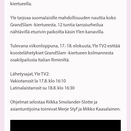
kiertueella.
Yle tarjoaa suomalaisille mahdollisuuden nauttia koko
GrandSlam -kiertueesta. 12 tuntia tanssiurheilua
nähtävillä eturivin paikoilta käsin Ylen kanavilla.
Tulevana viikonloppuna, 17.-18. elokuuta, Yle TV2 esittää
koostelähetykset GrandSlam -kiertueen kolmannesta
osakilpailusta Italian Riminiltä.
Lähetysajat, Yle TV2:
Vakiotanssit la 17.8. klo 16:10
Latinalaistanssit su 18.8. klo 16:30
Ohjelmat selostaa Riikka Smolander-Slotte ja
asiantuntijoina toimivat Merje Styf ja Mikko Kaasalainen.