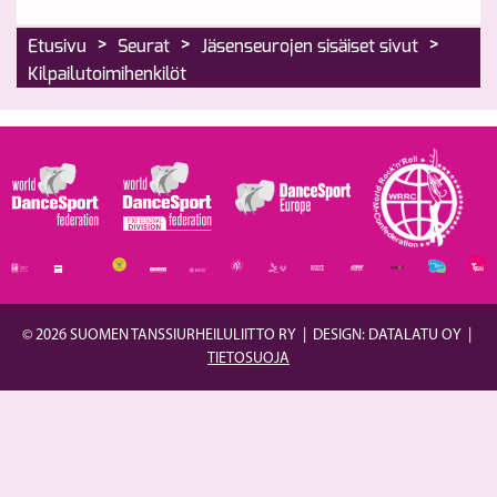
>
>
>
Etusivu
Seurat
Jäsenseurojen sisäiset sivut
Kilpailutoimihenkilöt
© 2026 SUOMEN TANSSIURHEILULIITTO RY
|
DESIGN: DATALATU OY
|
TIETOSUOJA