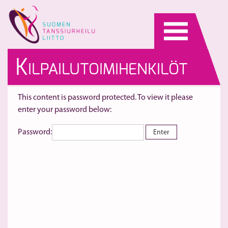
Skip
to
content
K
ILPAILUTOIMIHENKILÖT
This content is password protected. To view it please
enter your password below:
Password: