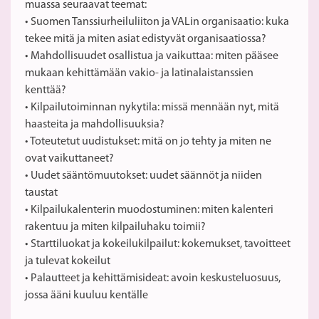
muassa seuraavat teemat:
• Suomen Tanssiurheiluliiton ja VALin organisaatio: kuka
tekee mitä ja miten asiat edistyvät organisaatiossa?
• Mahdollisuudet osallistua ja vaikuttaa: miten pääsee
mukaan kehittämään vakio- ja latinalaistanssien
kenttää?
• Kilpailutoiminnan nykytila: missä mennään nyt, mitä
haasteita ja mahdollisuuksia?
• Toteutetut uudistukset: mitä on jo tehty ja miten ne
ovat vaikuttaneet?
• Uudet sääntömuutokset: uudet säännöt ja niiden
taustat
• Kilpailukalenterin muodostuminen: miten kalenteri
rakentuu ja miten kilpailuhaku toimii?
• Starttiluokat ja kokeilukilpailut: kokemukset, tavoitteet
ja tulevat kokeilut
• Palautteet ja kehittämisideat: avoin keskusteluosuus,
jossa ääni kuuluu kentälle