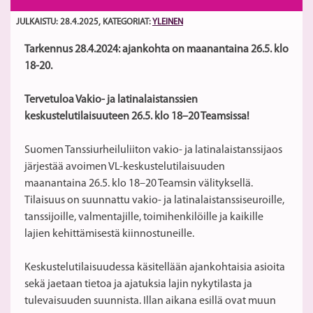
JULKAISTU: 28.4.2025
, KATEGORIAT:
YLEINEN
Tarkennus 28.4.2024: ajankohta on maanantaina 26.5. klo
18-20.
Tervetuloa Vakio- ja latinalaistanssien
keskustelutilaisuuteen 26.5. klo 18–20 Teamsissa!
Suomen Tanssiurheiluliiton vakio- ja latinalaistanssijaos
järjestää avoimen VL-keskustelutilaisuuden
maanantaina 26.5. klo 18–20 Teamsin välityksellä.
Tilaisuus on suunnattu vakio- ja latinalaistanssiseuroille,
tanssijoille, valmentajille, toimihenkilöille ja kaikille
lajien kehittämisestä kiinnostuneille.
Keskustelutilaisuudessa käsitellään ajankohtaisia asioita
sekä jaetaan tietoa ja ajatuksia lajin nykytilasta ja
tulevaisuuden suunnista. Illan aikana esillä ovat muun