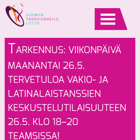
Skip
to
content
N
H
T
ARKENNUS: VIIKONPÄIVÄ
Eu
T
ur
S
MAANANTAI 26.5.
-
st
TERVETULOA VAKIO- JA
LATINALAISTANSSIEN
KESKUSTELUTILAISUUTEEN
26.5. KLO 18–20
TEAMSISSA!