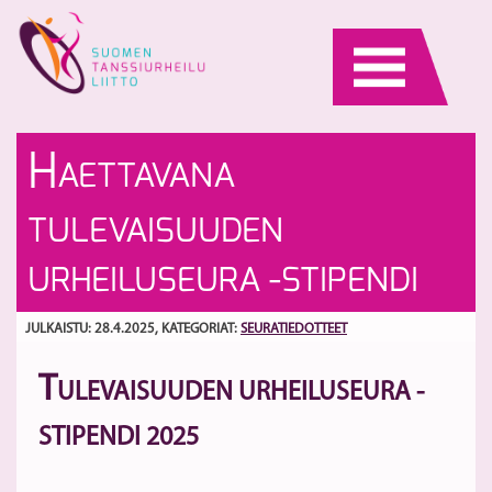
Skip
to
content
Ta
To
H
AETTAVANA
vi
ki
m
1.
S
TULEVAISUUDEN
26
Te
URHEILUSEURA -STIPENDI
Va
ja
JULKAISTU: 28.4.2025
, KATEGORIAT:
SEURATIEDOTTEET
la
ke
T
26
ULEVAISUUDEN URHEILUSEURA -
kl
STIPENDI 2025
1
2
Te