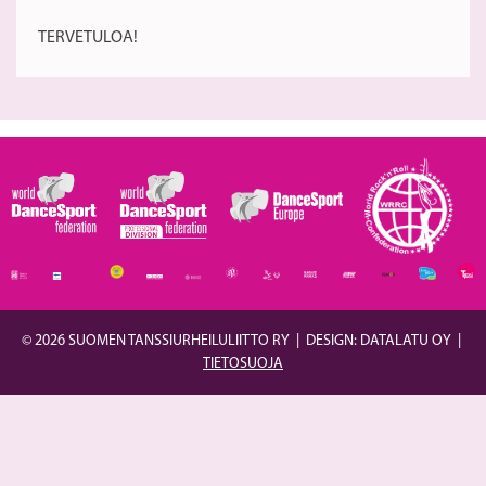
Pr
TERVETULOA!
-
ki
© 2026 SUOMEN TANSSIURHEILULIITTO RY
|
DESIGN: DATALATU OY
|
TIETOSUOJA