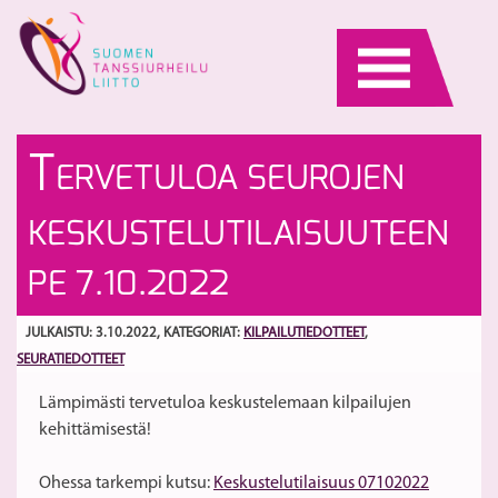
Skip
to
content
S
H
T
ERVETULOA SEUROJEN
k
ja
mi
pr
S
KESKUSTELUTILAISUUTEEN
di
S
ma
–
PE 7.10.2022
–
M
ku
K
JULKAISTU: 3.10.2022
, KATEGORIAT:
KILPAILUTIEDOTTEET
,
na
ja
SEURATIEDOTTEET
fr
El
so
Pu
Lämpimästi tervetuloa keskustelemaan kilpailujen
-
na
kehittämisestä!
lu
mi
Ba
Ohessa tarkempi kutsu:
Keskustelutilaisuus 07102022
G