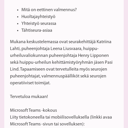
Mitä on eettinen valmennus?
Huoltajayhteistyö
Yhteistyö seurassa
Tähtiseura-asiaa
Mukana keskustelemassa ovat seurakehittäjä Katriina
Lahti, puheenjohtaja Leena Liusvaara, huippu-
urheiluvaliokunnan puheenjohtaja Henry Lipponen
sekä huippu-urheilun kehittämistyöryhmän jäsen Pasi
Lind. Tapaamiseen ovat tervetulleita myös seurojen
puheenjohtajat, valmennuspäälliköt sekä seurojen
operatiiviset toimijat.
Tervetuloa mukaan!
Microsoft Teams -kokous
Liity tietokoneella tai mobiilisovelluksella (linkki avaa
Microsoft Teams -sivun tai sovelluksen):