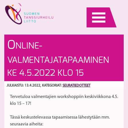
Skip
to
content
On
Li
O
NLINE-
s
pä
to
3.
S
VALMENTAJATAPAAMINEN
21
kl
KE 4.5.2022 KLO 15
1
JULKAISTU: 13.4.2022
, KATEGORIAT:
SEURATIEDOTTEET
Tervetuloa valmentajien workshoppiin keskiviikkona 4.5.
klo 15 – 17!
Tässä keskustelevassa tapaamisessa lähestytään mm.
seuraavia aiheita: