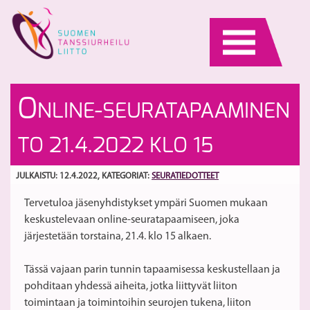
Skip
to
content
Ta
On
O
NLINE-SEURATAPAAMINEN
t
v
Su
k
S
TO 21.4.2022 KLO 15
es
4.
kl
1
JULKAISTU: 12.4.2022
, KATEGORIAT:
SEURATIEDOTTEET
Tervetuloa jäsenyhdistykset ympäri Suomen mukaan
keskustelevaan online-seuratapaamiseen, joka
järjestetään torstaina, 21.4. klo 15 alkaen.
Tässä vajaan parin tunnin tapaamisessa keskustellaan ja
pohditaan yhdessä aiheita, jotka liittyvät liiton
toimintaan ja toimintoihin seurojen tukena, liiton