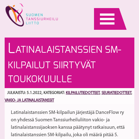
Skip
to
content
H
Va
L
ATINALAISTANSSIEN SM-
jo
ja
ja
la
S
KILPAILUT SIIRTYVÄT
me
G
uu
ki
TOUKOKUULLE
vu
si
20
he
JULKAISTU: 5.1.2022
, KATEGORIAT:
KILPAILUTIEDOTTEET
,
SEURATIEDOTTEET
,
VAKIO- JA LATINALAISTANSSIT
Latinalaistanssien SM-kilpailun järjestäjä DanceFlow ry
on yhdessä Suomen Tanssiurheiluliiton vakio- ja
latinalaistanssijaoksen kanssa päätynyt ratkaisuun, että
latinalaistanssien SM-kilpailu, joka oli määrä pitää 5.