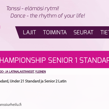
Tanssi - elämäsi rytmi!
Dance - the rhythm of your life!
LAJIT
TOIMINTA
SEURAT
TIE
AMPIONSHIP SENIOR 1 STANDAR
 2 LATIN
IO- JA LATINALAISTANSSIT
,
YLEINEN
ard, Under 21 Standard ja
Senior 2 Latin
nssiurheilu.fi