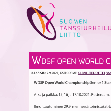
Skip
to
content
W
DSF OPEN WORLD CH
STANDARD AND SENIOR
JULKAISTU: 2.9.2021
, KATEGORIAT:
KILPAILUTIEDOTTEET
,
VAK
WDSF Open World Championship Senior 1 Stand
Aika ja paikka: 15, 16 ja 17.10.2021, Rotterdam.
Ilmoittautuminen 29.9. mennessä toimisto(at)ta