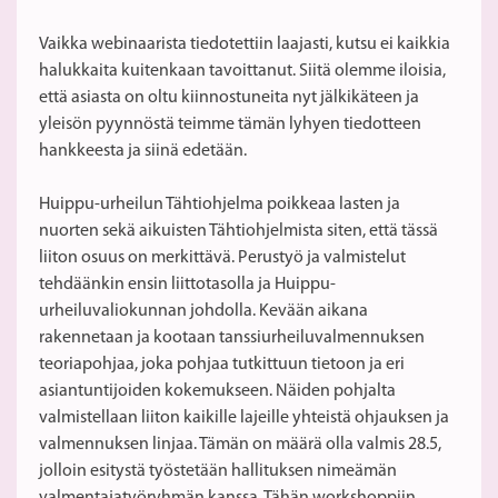
Vaikka webinaarista tiedotettiin laajasti, kutsu ei kaikkia
halukkaita kuitenkaan tavoittanut. Siitä olemme iloisia,
että asiasta on oltu kiinnostuneita nyt jälkikäteen ja
yleisön pyynnöstä teimme tämän lyhyen tiedotteen
hankkeesta ja siinä edetään.
Huippu-urheilun Tähtiohjelma poikkeaa lasten ja
nuorten sekä aikuisten Tähtiohjelmista siten, että tässä
liiton osuus on merkittävä. Perustyö ja valmistelut
tehdäänkin ensin liittotasolla ja Huippu-
urheiluvaliokunnan johdolla. Kevään aikana
rakennetaan ja kootaan tanssiurheiluvalmennuksen
teoriapohjaa, joka pohjaa tutkittuun tietoon ja eri
asiantuntijoiden kokemukseen. Näiden pohjalta
valmistellaan liiton kaikille lajeille yhteistä ohjauksen ja
valmennuksen linjaa. Tämän on määrä olla valmis 28.5,
jolloin esitystä työstetään hallituksen nimeämän