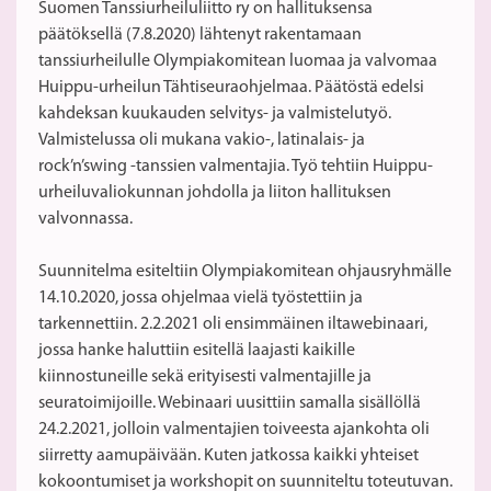
Suomen Tanssiurheiluliitto ry on hallituksensa
päätöksellä (7.8.2020) lähtenyt rakentamaan
tanssiurheilulle Olympiakomitean luomaa ja valvomaa
Huippu-urheilun Tähtiseuraohjelmaa. Päätöstä edelsi
kahdeksan kuukauden selvitys- ja valmistelutyö.
Valmistelussa oli mukana vakio-, latinalais- ja
rock’n’swing -tanssien valmentajia. Työ tehtiin Huippu-
urheiluvaliokunnan johdolla ja liiton hallituksen
valvonnassa.
Suunnitelma esiteltiin Olympiakomitean ohjausryhmälle
14.10.2020, jossa ohjelmaa vielä työstettiin ja
tarkennettiin. 2.2.2021 oli ensimmäinen iltawebinaari,
jossa hanke haluttiin esitellä laajasti kaikille
kiinnostuneille sekä erityisesti valmentajille ja
seuratoimijoille. Webinaari uusittiin samalla sisällöllä
24.2.2021, jolloin valmentajien toiveesta ajankohta oli
siirretty aamupäivään. Kuten jatkossa kaikki yhteiset
kokoontumiset ja workshopit on suunniteltu toteutuvan.