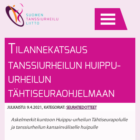
Skip
to
content
Ur
N
T
ILANNEKATSAUS
ur
ke
–
ja
S
TANSSIURHEILUN HUIPPU-
He
ke
V
tu
URHEILUN
S
20
TÄHTISEURAOHJELMAAN
–
25
JULKAISTU: 9.4.2021
, KATEGORIAT:
SEURATIEDOTTEET
Askelmerkit kuntoon Huippu-urheilun Tähtiseurapolulle
ja tanssiurheilun kansainväliselle huipulle