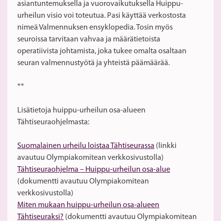
asiantuntemuksella ja vuorovaikutuksella Huippu-
urheilun visio voi toteutua. Pasi käyttää verkostosta
nimeä Valmennuksen ensyklopedia. Tosin myös
seuroissa tarvitaan vahvaa ja määrätietoista
operatiivista johtamista, joka tukee omalta osaltaan
seuran valmennustyötä ja yhteistä päämäärää.
**
Lisätietoja huippu-urheilun osa-alueen
Tähtiseuraohjelmasta:
Suomalainen urheilu loistaa Tähtiseurassa
(linkki
avautuu Olympiakomitean verkkosivustolla)
Tähtiseuraohjelma – Huippu-urheilun osa-alue
(dokumentti avautuu Olympiakomitean
verkkosivustolla)
Miten mukaan huippu-urheilun osa-alueen
Tähtiseuraksi?
(dokumentti avautuu Olympiakomitean