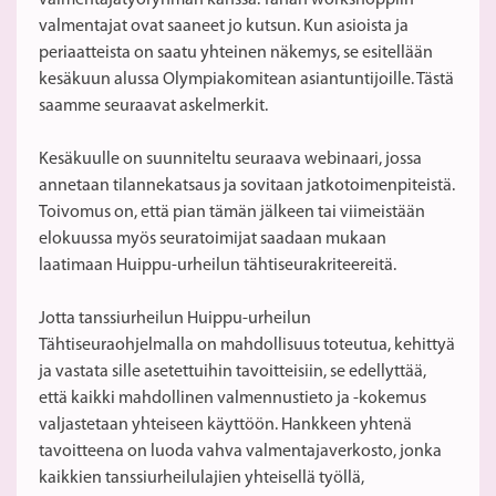
valmentajatyöryhmän kanssa. Tähän workshoppiin
valmentajat ovat saaneet jo kutsun. Kun asioista ja
periaatteista on saatu yhteinen näkemys, se esitellään
kesäkuun alussa Olympiakomitean asiantuntijoille. Tästä
saamme seuraavat askelmerkit.
Kesäkuulle on suunniteltu seuraava webinaari, jossa
annetaan tilannekatsaus ja sovitaan jatkotoimenpiteistä.
Toivomus on, että pian tämän jälkeen tai viimeistään
elokuussa myös seuratoimijat saadaan mukaan
laatimaan Huippu-urheilun tähtiseurakriteereitä.
Jotta tanssiurheilun Huippu-urheilun
Tähtiseuraohjelmalla on mahdollisuus toteutua, kehittyä
ja vastata sille asetettuihin tavoitteisiin, se edellyttää,
että kaikki mahdollinen valmennustieto ja -kokemus
valjastetaan yhteiseen käyttöön. Hankkeen yhtenä
tavoitteena on luoda vahva valmentajaverkosto, jonka
kaikkien tanssiurheilulajien yhteisellä työllä,