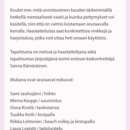
Kuulet mm. mitä onnistuminen kauden tärkeimmällä
hetkellä mentaalisesti vaatii ja kuinka pettymykset voi
käsitellä, niin että on valmis loistamaan seuraavalla
kerralla. Haastatteluista saat konkreettisia vinkkejä ja
harjoituksia, jotka voit ottaa heti omaan käyttöösi.
Tapahtuma on netissä ja haastattelijana sekä
tapahtuman järjestäjänä toimii entinen kiekonheittäjä
Sanna Kämäräinen.
Mukana ovat seuraavat esikuvat:
Sami Jauhojärvi / hiihto
Minna Kauppi / suunnistus
Oona Kivelä / tankotanssi
Tuukka Kotti / koripallo
Riikka Lehtonen / beach volley ja lentopallo
Laura Lepistö / taitoluistelu