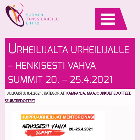
Skip
to
content
H
Ti
U
RHEILIJALTA URHEILIJALLE
ti
ta
Se
h
S
– HENKISESTI VAHVA
to
ur
ko
Tä
SUMMIT 20. – 25.4.2021
26
JULKAISTU: 8.4.2021
, KATEGORIAT:
KAMPANJA
,
MAAJOUKKUETIEDOTTEET
,
SEURATIEDOTTEET