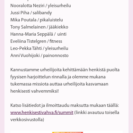
Nooralotta Neziri / yleisurheilu
Jussi Piha / salibandy
Mika Poutala / pikaluistelu
Tony Salmelainen / jääkiekko
Hanna-Maria Seppälä / uinti
Eveliina Tistelgren / fitness
Leo-Pekka Tähti / yleisurheilu
Anni Vuohijoki / painonnosto
Kannustamme urheilijoita kehittämään henkistä puolta
fyysisen harjoittelun rinnalla ja olemme mukana
tukemassa missiota auttaa urheilijoita kasvamaan
henkisesti vahvemmiksi!
Katso lisätiedot ja ilmoittaudu maksutta mukaan täällä:
www.henkisestivahva.fi/summit
(linkki avautuu toisella
verkkosivustolla)