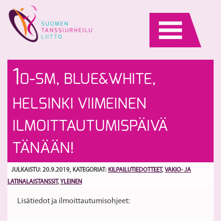
Skip
to
content
To
Su
1
0-SM, BLUE&WHITE,
se
si
2
S
HELSINKI VIIMEINEN
nu
10
ILMOITTAUTUMISPÄIVÄ
ta
E
TÄNÄÄN!
ki
Sl
JULKAISTU: 20.9.2019
, KATEGORIAT:
KILPAILUTIEDOTTEET
,
VAKIO- JA
LATINALAISTANSSIT
,
YLEINEN
Lisätiedot ja ilmoittautumisohjeet: