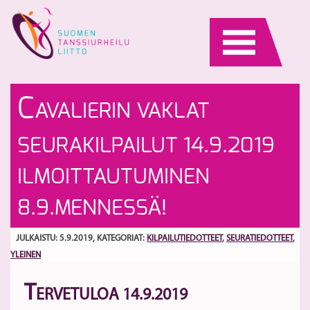
Skip
to
content
S
Ta
C
AVALIERIN VAKLAT
ta
te
uu
S
SEURAKILPAILUT 14.9.2019
ILMOITTAUTUMINEN
8.9.MENNESSÄ!
JULKAISTU: 5.9.2019
, KATEGORIAT:
KILPAILUTIEDOTTEET
,
SEURATIEDOTTEET
,
YLEINEN
T
ERVETULOA 14.9.2019