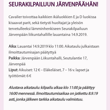
SEURAKILPAILUUN JÄRVENPÄÄHÄN!
Cavalier toivottaa kaikkien ikäluokkien E ja D luokissa
kisaavat parit, sekä tietysti huoltajat ja yleisön
tervetulleeksi lämminhenkiseen Seurakilpailuun
Järvenpään liikuntahallille lauantaina 14.9.2019.
Aika
: Lauantai 14.9.2019 klo 11:00. Aikataulu julkaistaan
ilmoittautumisajan päätyttyä
Paikka
: Järvenpään Liikuntahalli, Seutulantie 17,
Järvenpää
Liput
: Aikuiset: 12 € – Eläkeläiset, 7 – 16 v. lapset ja
työttömät: 6 €
Alustava aikataulu: kilpailu alkaa klo 11:00 ja päättyy
16:00 mennessä. Ilmoittautumisaikaa on jatkettu 8.9.19
asti, jonka jälkeen tarkka aikataulu valmistuu.