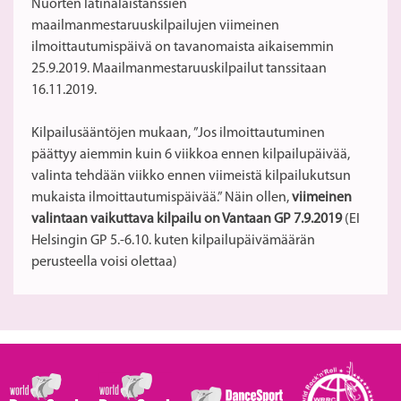
Nuorten latinalaistanssien
S
maailmanmestaruuskilpailujen viimeinen
ilmoittautumispäivä on tavanomaista aikaisemmin
25.9.2019. Maailmanmestaruuskilpailut tanssitaan
16.11.2019.
Kilpailusääntöjen mukaan, ”Jos ilmoittautuminen
päättyy aiemmin kuin 6 viikkoa ennen kilpailupäivää,
valinta tehdään viikko ennen viimeistä kilpailukutsun
mukaista ilmoittautumispäivää.” Näin ollen,
viimeinen
valintaan vaikuttava kilpailu on Vantaan GP 7.9.2019
(EI
Helsingin GP 5.-6.10. kuten kilpailupäivämäärän
perusteella voisi olettaa)