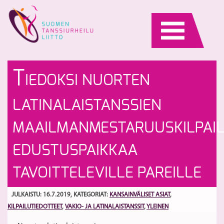
Skip
to
content
M
W
T
IEDOKSI NUORTEN
su
W
W
Se
S
LATINALAISTANSSIEN
C
3
fi
St
MAAILMANMESTARUUSKILPAIL
&
W
EDUSTUSPAIKKAA
W
U
TAVOITTELEVILLE PAREILLE
St
C
JULKAISTU: 16.7.2019
, KATEGORIAT:
KANSAINVÄLISET ASIAT
,
2
KILPAILUTIEDOTTEET
,
VAKIO- JA LATINALAISTANSSIT
,
YLEINEN
–
Bi