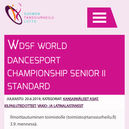
Skip
to
content
Br
Br
W
DSF WORLD
ma
ma
s
kä
S
DANCESPORT
Ki
Ki
Na
CHAMPIONSHIP SENIOR II
STANDARD
JULKAISTU: 20.6.2019
, KATEGORIAT:
KANSAINVÄLISET ASIAT
,
KILPAILUTIEDOTTEET
,
VAKIO- JA LATINALAISTANSSIT
Ilmoittautuminen toimistolle (toimisto@tanssiurheilu.fi)
3.9. mennessä.