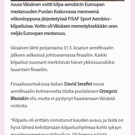
Juuso Väisänen voitti kilpa-aerobicin Euroopan
mestaruuden Puolan Krakovassa menneenä
viikonloppuna järjestetyissä FISAF Sport Aerobics -
kilpailuissa. Voitto oli Väisäsen menestyksekkään uran
neljäs Euroopan mestaruus.
Väisänen lähti perjantaina 31.5. kisatun semifinaalin
jälkeen selkeässä johtoasemassa finaaliin. Kaikki
kilpailun tuomarit merkitsivät hänet ykkössuosikiksi
lauantain finaaliin.
Finaalisuorituksissa Italian
David Serafini
nousi
semifinaalin kolmannelta tilalta puolalaisen
Grzegorz
Błasiakin
ohi, mutta ei pystynyt haastamaan Väisästä
voitosta.
”Kilpailu oli erittäin onnistunut kauden avaus, ja tästä on
hyvä lähteä kehittämään kilpailuohjelmaa kohti syksyn