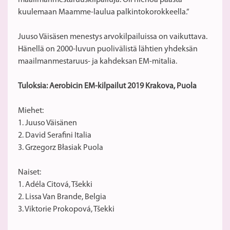
maailmanmestaruuskilpailuja. Oli hienoa päästä
kuulemaan Maamme-laulua palkintokorokkeella.”
Juuso Väisäsen menestys arvokilpailuissa on vaikuttava.
Hänellä on 2000-luvun puolivälistä lähtien yhdeksän
maailmanmestaruus- ja kahdeksan EM-mitalia.
Tuloksia: Aerobicin EM-kilpailut 2019 Krakova, Puola
Miehet:
1. Juuso Väisänen
2. David Serafini Italia
3. Grzegorz Błasiak Puola
Naiset:
1. Adéla Citová, Tšekki
2. Lissa Van Brande, Belgia
3. Viktorie Prokopová, Tšekki