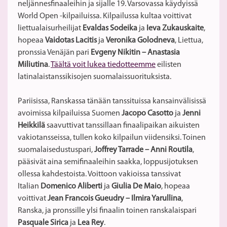
neljännesfinaaleihin ja sijalle 19. Varsovassa käydyissä
World Open -kilpailuissa. Kilpailussa kultaa voittivat
liettualaisurheilijat
Evaldas Sodeika
ja
Ieva Zukauskaite
,
hopeaa
Vaidotas Lacitis
ja
Veronika Golodneva
, Liettua,
pronssia Venäjän pari
Evgeny Nikitin – Anastasia
Miliutina
.
Täältä voit lukea tiedotteemme
eilisten
latinalaistanssikisojen suomalaissuorituksista.
Pariisissa, Ranskassa tänään tanssituissa kansainvälisissä
avoimissa kilpailuissa Suomen
Jacopo Casotto
ja
Jenni
Heikkilä
saavuttivat tanssillaan finaalipaikan aikuisten
vakiotansseissa, tullen koko kilpailun viidensiksi. Toinen
suomalaisedustuspari,
Joffrey Tarrade – Anni Routila
,
pääsivät aina semifinaaleihin saakka, loppusijotuksen
ollessa kahdestoista. Voittoon vakioissa tanssivat
Italian
Domenico Aliberti
ja
Giulia De Maio
, hopeaa
voittivat
Jean Francois Gueudry – Ilmira Yarullina
,
Ranska, ja pronssille ylsi finaalin toinen ranskalaispari
Pasquale Sirica
ja
Lea Rey
.