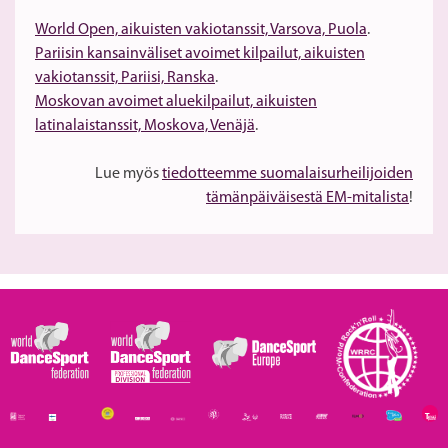
World Open, aikuisten vakiotanssit, Varsova, Puola
.
Pariisin kansainväliset avoimet kilpailut, aikuisten
vakiotanssit, Pariisi, Ranska
.
Moskovan avoimet aluekilpailut, aikuisten
latinalaistanssit, Moskova, Venäjä
.
Lue myös
tiedotteemme suomalaisurheilijoiden
tämänpäiväisestä EM-mitalista
!