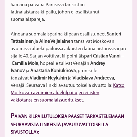
Samana päivänä Pariisissa tanssittiin
latinalaistanssikilpailu, johon ei osallistunut
suomalaispareja.
Ainoana suomalaisparina kilpaan osallistuneet
Santeri
Tattalainen
ja
Aline Veijalainen
tanssivat Moskovan
avoimissa aluekilpailuissa aikuisten latinalaistanssisarjan
sijalle 40. Sarjan voittivat filippiniläispari
Cristian Vanni –
Camilla Mola
, hopealle tulivat Venäjän
Andrey
Ivanov
ja
Anastasia Koniukhova
, pronssille
tanssivat
Vladimir Neykshin
ja
Vladislava Andreeva
,
Venäjä. Seuraava linkki avautuu toisella sivustolla:
Katso
Moskovan avoimien aluekilpailujen eilisten
vakiotanssien suomalaissuoritukset
.
P
ÄIVÄN KILPAILUTULOKSIA PÄÄSET TARKASTELEMAAN
SEURAAVISTA LINKEISTÄ (AVAUTUVAT TOISELLA
SIVUSTOLLA):