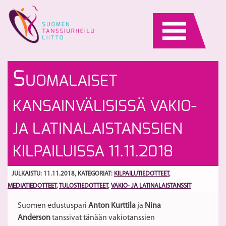
Skip
to
content
T
K
S
UOMALAISET
Py
va
ja
S
KANSAINVÄLISISSÄ VAKIO-
Tu
Ha
JA LATINALAISTANSSIEN
to
E
KILPAILUISSA 11.11.2018
mi
Lo
JULKAISTU: 11.11.2018
, KATEGORIAT:
KILPAILUTIEDOTTEET
,
MEDIATIEDOTTEET
,
TULOSTIEDOTTEET
,
VAKIO- JA LATINALAISTANSSIT
Suomen edustuspari
Anton Kurttila
ja
Nina
Anderson
tanssivat tänään vakiotanssien