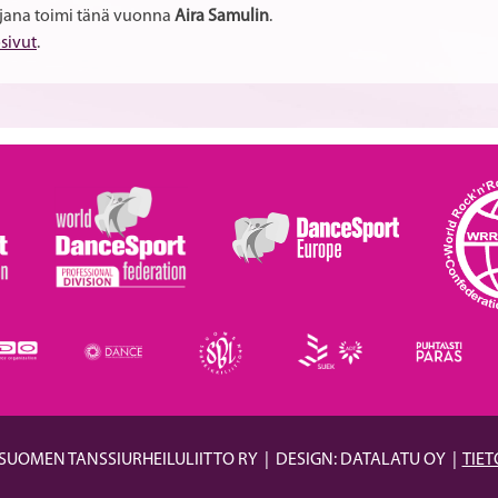
elijana toimi tänä vuonna
Aira Samulin
.
osivut
.
 SUOMEN TANSSIURHEILULIITTO RY
|
DESIGN: DATALATU OY
|
TIE