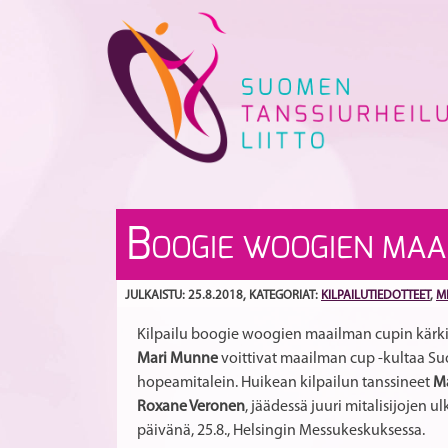
Skip
to
content
B
OOGIE WOOGIEN MAAI
JULKAISTU: 25.8.2018
, KATEGORIAT:
KILPAILUTIEDOTTEET
,
M
Kilpailu boogie woogien maailman cupin kärkisi
Mari Munne
voittivat maailman cup -kultaa S
hopeamitalein. Huikean kilpailun tanssineet
Ma
Roxane Veronen
, jäädessä juuri mitalisijojen
päivänä, 25.8., Helsingin Messukeskuksessa.