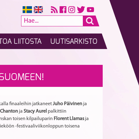
TOA LIITOSTA
UUTISARKISTO
Muistutus
MM
A
RTIKKELI
 SUOMEEN!
tuomareiden
Sen3
päivityskoulutuk
Latin
SELAUS
!
12.10.2018
Paikka
alla finaaleihin jatkaneet
Juho Päivinen
ja
vahvistunut.
Chanton
ja
Stacy Aurel
palkittiin
anskan toisen kilpailuparin
Florent Llamas
ja
 vieköön -festivaaliviikonloppun toisena