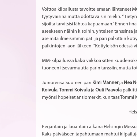
Voittoa kilpailusta tavoittelemaan lähteneet 
tyytyväisinä mutta odottavaisin mielin. ”Tietyn
sijoilta tarvitsisi lähteä kapuamaan.” Ennen fin
aseekseen näihin kisoihin, yhteisen tanssinsa ja
ase mitä ilmeisimmin päti ja pari palkittiin kotiy
palkintojen jaon jälkeen. ”Kotiyleisön edessä vi
MM-kilpailuissa kaksi viikkoa sitten kuudensik
tuoneen itsevarmuutta parin tanssiin, mutta t
Junioreissa Suomen pari
Kimi Manner
ja
Nea N
Koivula
,
Tommi Koivula
ja
Outi Paavola
palkitt
myönsi hopeiset ansiomerkit, kun taas Tommi K
Hels
Perjantain ja lauantain aikana Helsingin Messuk
Kaksipäiväiseen tapahtumaan mahtui kilpailuja 