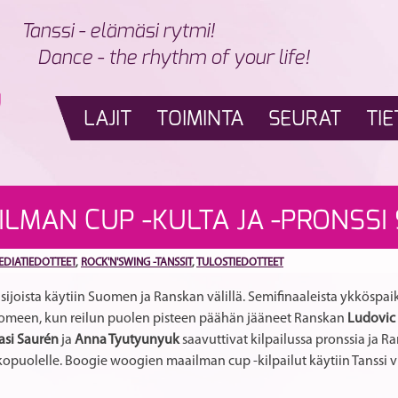
Tanssi - elämäsi rytmi!
Dance - the rhythm of your life!
LAJIT
TOIMINTA
SEURAT
TIE
LMAN CUP -KULTA JA -PRONSSI
EDIATIEDOTTEET
,
ROCK'N'SWING -TANSSIT
,
TULOSTIEDOTTEET
joista käytiin Suomen ja Ranskan välillä. Semifinaaleista ykköspaik
uomeen, kun reilun puolen pisteen päähän jääneet Ranskan
Ludovic
si Saurén
ja
Anna Tyutyunyuk
saavuttivat kilpailussa pronssia ja R
 ulkopuolelle. Boogie woogien maailman cup -kilpailut käytiin Tanssi