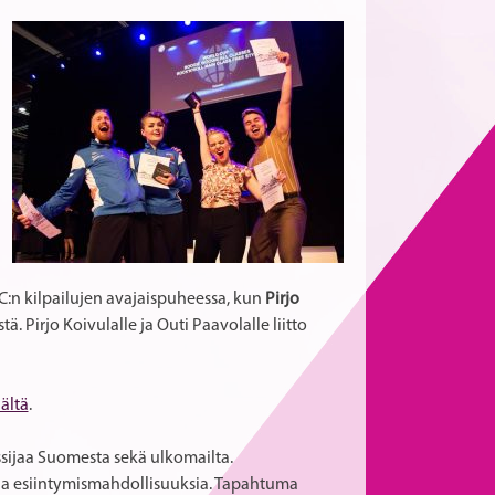
RC:n kilpailujen avajaispuheessa, kun
Pirjo
ä. Pirjo Koivulalle ja Outi Paavolalle liitto
äältä
.
nssijaa Suomesta sekä ulkomailta.
a ja esiintymismahdollisuuksia. Tapahtuma