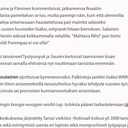
Munne ja Päivinen kommentoivat, jatkaneensa finaaliin
laisia paineitahan se luo, mutta parempi näin, kuin että alemmilta
aaleja antamassaan haastattelussa pari mainitsi salaiseksi
 uusien kuvioiden lisäksi, erityisesti hitaan kierroksen. Salainen
leisön edessä kirkkaimmalla mitalilla. ”Mahtava fiilis!” pari iloitsi
elä! Parempaa ei voi olla!”
si tanssineet Tyutyunyuk ja Saurén kertoivat taannoisen kisan
otesivat samalla ehtivänsä nyt nauttimaan tanssista enemmän.
ousiainen
sijoittuivat kymmenensiksi. Palkintoja jaettiin lisäksi WR
iin liiton ansiomerkeillä tanssiurheilun hyväksi tehdystä vuosien työst
oivula sai pronssisen kunnianosoituksen ansioistaan.
ingin boogie woogien world cup -tuloksia pääset tarkastelemaan
t
eskuksessa järjestetty Tanssi vieköön -festivaali kokosi yli 3000 ta
sekä esiintymisiä useista eri lajeista sekä monipuolisesti työpajoj