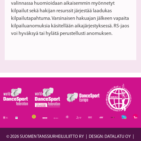
valinnassa huomioidaan aikaisemmin myönnetyt
kilpailut sekä hakijan resurssit järjestää laadukas
kilpailutapahtuma. Varsinaisen hakuajan jälkeen vapaita
kilpailuanomuksia käsitellään aikajärjestyksessä. RS-jaos
voi hyväksyä tai hylätä perustellusti anomuksen.
© 2026 SUOMEN TANSSIURHEILULIITTO RY
|
DESIGN: DATALATU OY
|