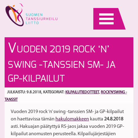
Skip
to
content
La
W
V
UODEN 2019 ROCK ‘N’
S
O
k
St
S
SWING -TANSSIEN SM- JA
s
7.
26
–
GP-KILPAILUT
kl
9.
13
–
JULKAISTU: 9.8.2018
, KATEGORIAT:
KILPAILUTIEDOTTEET
,
ROCK'N'SWING -
1
S
TANSSIT
He
h
su
Vuoden 2019 rock ‘n’ swing -tanssien SM- ja GP-kilpailut
n
on haettavissa tämän
hakulomakkeen
kautta
24.8.2018
la
asti. Hakuajan päätyttyä RS-jaos jakaa vuoden 2019 GP-
kilpailut anomusten perusteella. Kilpailujärjestäjien