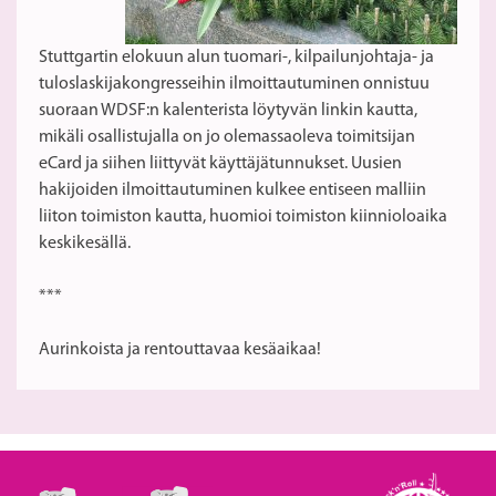
Stuttgartin elokuun alun tuomari-, kilpailunjohtaja- ja
tuloslaskijakongresseihin ilmoittautuminen onnistuu
suoraan WDSF:n kalenterista löytyvän linkin kautta,
mikäli osallistujalla on jo olemassaoleva toimitsijan
eCard ja siihen liittyvät käyttäjätunnukset. Uusien
hakijoiden ilmoittautuminen kulkee entiseen malliin
liiton toimiston kautta, huomioi toimiston kiinnioloaika
keskikesällä.
***
Aurinkoista ja rentouttavaa kesäaikaa!