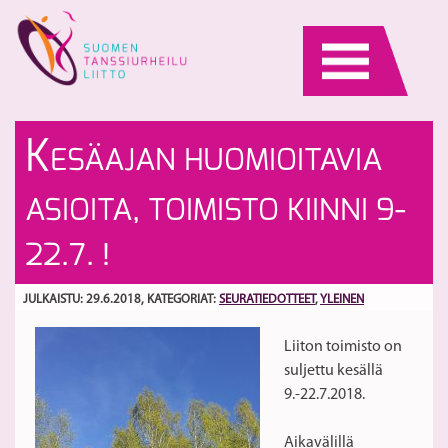
Skip
to
content
La
T
K
ESÄAJAN HUOMIOITAVIA
H
U
S
ASIOITA, TOIMISTO KIINNI 9-
22.7. !
JULKAISTU: 29.6.2018
, KATEGORIAT:
SEURATIEDOTTEET
,
YLEINEN
Liiton toimisto on
suljettu kesällä
9.-22.7.2018.
Aikavälillä