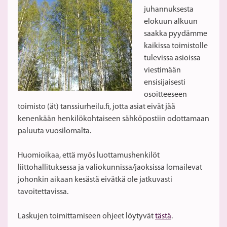
juhannuksesta
elokuun alkuun
saakka pyydämme
kaikissa toimistolle
tulevissa asioissa
viestimään
ensisijaisesti
osoitteeseen
toimisto (ät) tanssiurheilu.fi, jotta asiat eivät jää
kenenkään henkilökohtaiseen sähköpostiin odottamaan
paluuta vuosilomalta.
Huomioikaa, että myös luottamushenkilöt
liittohallituksessa ja valiokunnissa/jaoksissa lomailevat
johonkin aikaan kesästä eivätkä ole jatkuvasti
tavoitettavissa.
Laskujen toimittamiseen ohjeet löytyvät
tästä
.