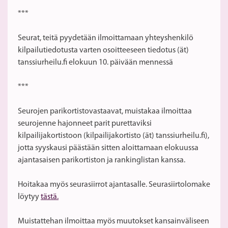
***
Seurat, teitä pyydetään ilmoittamaan yhteyshenkilö
kilpailutiedotusta varten osoitteeseen tiedotus (ät)
tanssiurheilu.fi elokuun 10. päivään mennessä
***
Seurojen parikortistovastaavat, muistakaa ilmoittaa
seurojenne hajonneet parit purettaviksi
kilpailijakortistoon (kilpailijakortisto (ät) tanssiurheilu.fi),
jotta syyskausi päästään sitten aloittamaan elokuussa
ajantasaisen parikortiston ja rankinglistan kanssa.
Hoitakaa myös seurasiirrot ajantasalle. Seurasiirtolomake
löytyy
tästä.
Muistattehan ilmoittaa myös muutokset kansainväliseen