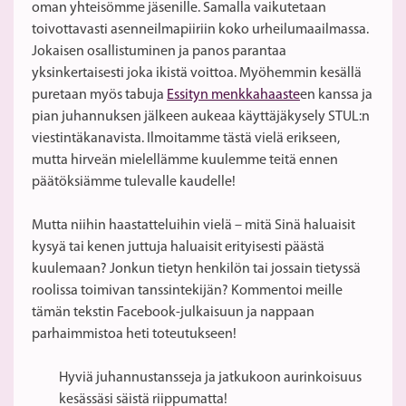
oman yhteisömme jäsenille. Samalla vaikutetaan
toivottavasti asenneilmapiiriin koko urheilumaailmassa.
Jokaisen osallistuminen ja panos parantaa
yksinkertaisesti joka ikistä voittoa. Myöhemmin kesällä
puretaan myös tabuja
Essityn menkkahaaste
en kanssa ja
pian juhannuksen jälkeen aukeaa käyttäjäkysely STUL:n
viestintäkanavista. Ilmoitamme tästä vielä erikseen,
mutta hirveän mielellämme kuulemme teitä ennen
päätöksiämme tulevalle kaudelle!
Mutta niihin haastatteluihin vielä – mitä Sinä haluaisit
kysyä tai kenen juttuja haluaisit erityisesti päästä
kuulemaan? Jonkun tietyn henkilön tai jossain tietyssä
roolissa toimivan tanssintekijän? Kommentoi meille
tämän tekstin Facebook-julkaisuun ja nappaan
parhaimmistoa heti toteutukseen!
Hyviä juhannustansseja ja jatkukoon aurinkoisuus
kesässäsi säistä riippumatta!