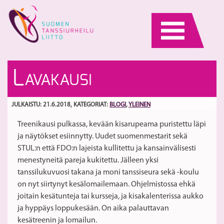
Skip
to
content
Ha
Ke
L
AVAKAUSI
Pä
hu
ja
as
S
M
to
JULKAISTU: 21.6.2018
, KATEGORIAT:
BLOGI
,
YLEINEN
b
ki
Treenikausi pulkassa, kevään kisarupeama puristettu läpi
m
9-
ja näytökset esiinnytty. Uudet suomenmestarit sekä
c
22
STUL:n että FDO:n lajeista kullitettu ja kansainvälisesti
vo
!
menestyneitä pareja kukitettu. Jälleen yksi
2
tanssilukuvuosi takana ja moni tanssiseura sekä -koulu
on nyt siirtynyt kesälomailemaan. Ohjelmistossa ehkä
joitain kesätunteja tai kursseja, ja kisakalenterissa aukko
ja hyppäys loppukesään. On aika palauttavan
kesätreenin ja lomailun.