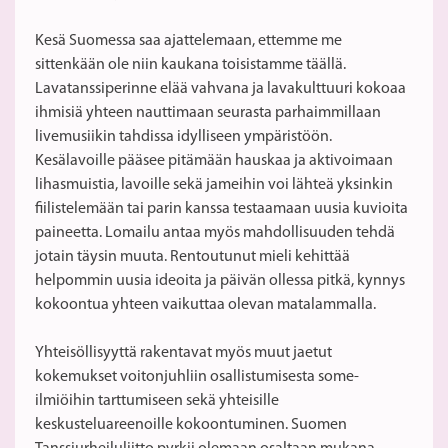
Kesä Suomessa saa ajattelemaan, ettemme me
sittenkään ole niin kaukana toisistamme täällä.
Lavatanssiperinne elää vahvana ja lavakulttuuri kokoaa
ihmisiä yhteen nauttimaan seurasta parhaimmillaan
livemusiikin tahdissa idylliseen ympäristöön.
Kesälavoille pääsee pitämään hauskaa ja aktivoimaan
lihasmuistia, lavoille sekä jameihin voi lähteä yksinkin
fiilistelemään tai parin kanssa testaamaan uusia kuvioita
paineetta. Lomailu antaa myös mahdollisuuden tehdä
jotain täysin muuta. Rentoutunut mieli kehittää
helpommin uusia ideoita ja päivän ollessa pitkä, kynnys
kokoontua yhteen vaikuttaa olevan matalammalla.
Yhteisöllisyyttä rakentavat myös muut jaetut
kokemukset voitonjuhliin osallistumisesta some-
ilmiöihin tarttumiseen sekä yhteisille
keskusteluareenoille kokoontuminen. Suomen