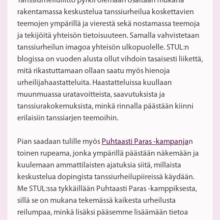
Tanssiurheiluliitto pyrkii olemaan osaltaan mukana
rakentamassa keskustelua tanssiurheilua koskettavien
teemojen ympärillä ja vierestä sekä nostamassa teemoja
ja tekijöitä yhteisön tietoisuuteen. Samalla vahvistetaan
tanssiurheilun imagoa yhteisön ulkopuolelle. STUL:n
blogissa on vuoden alusta ollut vihdoin tasaisesti liikettä,
mitä rikastuttamaan ollaan saatu myös hienoja
urheilijahaastatteluita. Haastatteluissa kuullaan
muunmuassa uratavoitteista, saavutuksista ja
tanssiurakokemuksista, minkä rinnalla päästään kiinni
erilaisiin tanssiarjen teemoihin.
Pian saadaan tulille myös
Puhtaasti Paras -kampanja
n
toinen rupeama, jonka ympärillä päästään näkemään ja
kuulemaan ammattilaisten ajatuksia siitä, millaista
keskustelua dopingista tanssiurheilupiireissä käydään.
Me STUL:ssa tykkäillään Puhtaasti Paras -kamppiksesta,
sillä se on mukana tekemässä kaikesta urheilusta
reilumpaa, minkä lisäksi pääsemme lisäämään tietoa