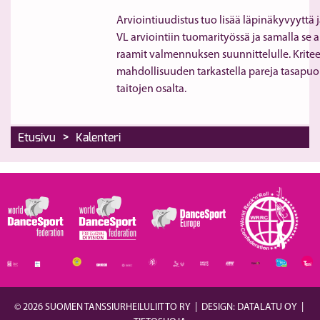
Arviointiuudistus tuo lisää läpinäkyvyyttä j
VL arviointiin tuomarityössä ja samalla se 
raamit valmennuksen suunnittelulle. Kriteer
mahdollisuuden tarkastella pareja tasapuoli
taitojen osalta.
>
Etusivu
Kalenteri
© 2026 SUOMEN TANSSIURHEILULIITTO RY
|
DESIGN: DATALATU OY
|