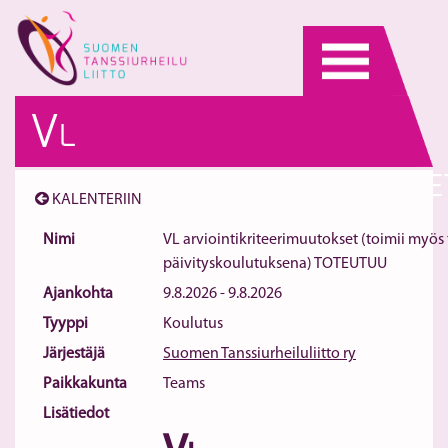
Skip
to
content
V
L
ARVIOINTIKRITEERIMUUTOKSE
KALENTERIIN
(TOIMII MYÖS
Nimi
VL arviointikriteerimuutokset (toimii myö
päivityskoulutuksena) TOTEUTUU
TUOMAREIDEN
Ajankohta
9.8.2026 - 9.8.2026
PÄIVITYSKOULUTUKSENA)
Tyyppi
Koulutus
Järjestäjä
Suomen Tanssiurheiluliitto ry
TOTEUTUU
Paikkakunta
Teams
Lisätiedot