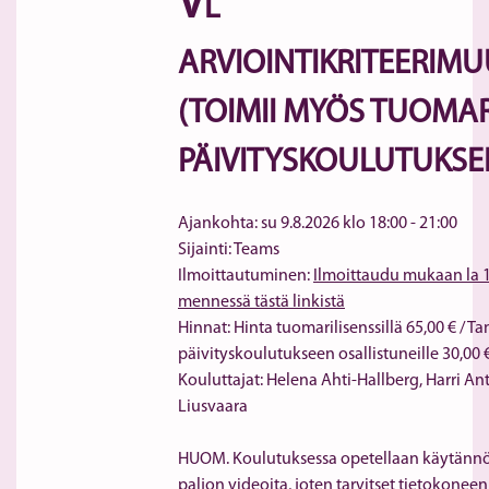
V
L 
ARVIOINTIKRITEERIMU
(TOIMII MYÖS TUOMAR
PÄIVITYSKOULUTUKSE
Ajankohta: su 9.8.2026 klo 18:00 - 21:00
Sijainti: Teams
Ilmoittautuminen: 
Ilmoittaudu mukaan la 1.
mennessä tästä linkistä
Hinnat: Hinta tuomarilisenssillä 65,00 € / 
päivityskoulutukseen osallistuneille 30,00 
Kouluttajat: Helena Ahti-Hallberg, Harri Ant
Liusvaara
HUOM. Koulutuksessa opetellaan käytännös
paljon videoita, joten tarvitset tietokoneen