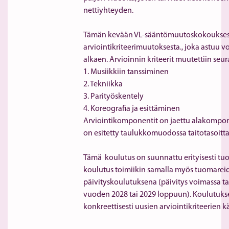
nettiyhteyden.
Tämän kevään VL-sääntömuutoskokouksessa
arviointikriteerimuutoksesta., joka astuu vo
alkaen. Arvioinnin kriteerit muutettiin seura
1. Musiikkiin tanssiminen 
2. Tekniikka
3. Parityöskentely
4. Koreografia ja esittäminen
Arviointikomponentit on jaettu alakompone
on esitetty taulukkomuodossa taitotasoitta
Tämä  koulutus on suunnattu erityisesti tuom
koulutus toimiikin samalla myös tuomareid
päivityskoulutuksena (päivitys voimassa ta
vuoden 2028 tai 2029 loppuun). Koulutukses