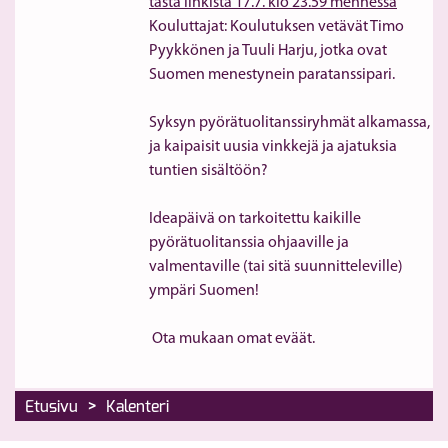
tästä linkistä 17.7. klo 23.59 mennessä
Kouluttajat: Koulutuksen vetävät Timo 
Pyykkönen ja Tuuli Harju, jotka ovat 
Suomen menestynein paratanssipari.
Syksyn pyörätuolitanssiryhmät alkamassa, 
ja kaipaisit uusia vinkkejä ja ajatuksia 
tuntien sisältöön?

Ideapäivä on tarkoitettu kaikille 
pyörätuolitanssia ohjaaville ja 
valmentaville (tai sitä suunnitteleville) 
ympäri Suomen! 
 Ota mukaan omat eväät.
>
Etusivu
Kalenteri