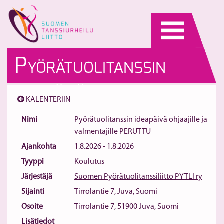
Skip
to
content
P
YÖRÄTUOLITANSSIN
IDEAPÄIVÄ OHJAAJILLE
KALENTERIIN
JA VALMENTAJILLE
Nimi
Pyörätuolitanssin ideapäivä ohjaajille ja
valmentajille PERUTTU
PERUTTU
Ajankohta
1.8.2026 - 1.8.2026
Tyyppi
Koulutus
Järjestäjä
Suomen Pyörätuolitanssiliitto PYTLI ry
Sijainti
Tirrolantie 7, Juva, Suomi
Osoite
Tirrolantie 7, 51900 Juva, Suomi
Lisätiedot