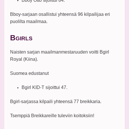
Bboy Otto sijoittui 84.
Bboy-sarjaan osallistui yhteensä 96 kilpailijaa eri
puolilta maailmaa.
B
GIRLS
Naisten sarjan maailmanmestaruuden voitti Bgirl
Royal (Kiina).
Suomea edustanut
Bgirl KID-T sijoittui 47.
Bgirl-sarjassa kilpaili yhteensä 77 breikkaria.
Tsemppiä Breikkareille tuleviin koitoksiin!