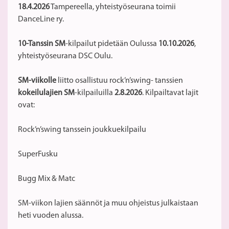
18.4.2026
Tampereella, yhteistyöseurana toimii
DanceLine ry.
10-Tanssin SM
-kilpailut pidetään Oulussa
10.10.2026
,
yhteistyöseurana DSC Oulu.
SM-viikolle
liitto osallistuu rock’n’swing- tanssien
kokeilulajien SM
-kilpailuilla
2.8.2026
. Kilpailtavat lajit
ovat:
Rock’n’swing tanssein joukkuekilpailu
SuperFusku
Bugg Mix & Matc
SM-viikon lajien säännöt ja muu ohjeistus julkaistaan
heti vuoden alussa.