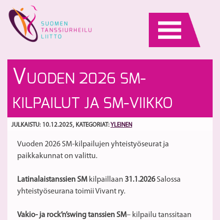
Skip
to
content
Il
T
V
UODEN 2026 SM-
se
pa
t
50
S
KILPAILUT JA SM-VIIKKO
S
50
vu
JULKAISTU: 10.12.2025
, KATEGORIAT:
YLEINEN
ka
Vuoden 2026 SM-kilpailujen yhteistyöseurat ja
paikkakunnat on valittu.
Latinalaistanssien SM
kilpaillaan
31.1.2026
Salossa
yhteistyöseurana toimii Vivant ry.
Vakio- ja rock’n’swing tanssien SM
– kilpailu tanssitaan