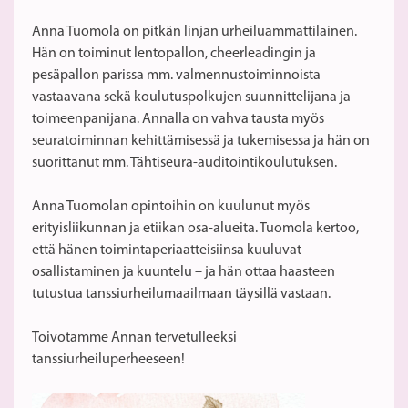
Anna Tuomola on pitkän linjan urheiluammattilainen.
Hän on toiminut lentopallon, cheerleadingin ja
pesäpallon parissa mm. valmennustoiminnoista
vastaavana sekä koulutuspolkujen suunnittelijana ja
toimeenpanijana. Annalla on vahva tausta myös
seuratoiminnan kehittämisessä ja tukemisessa ja hän on
suorittanut mm. Tähtiseura-auditointikoulutuksen.
Anna Tuomolan opintoihin on kuulunut myös
erityisliikunnan ja etiikan osa-alueita. Tuomola kertoo,
että hänen toimintaperiaatteisiinsa kuuluvat
osallistaminen ja kuuntelu – ja hän ottaa haasteen
tutustua tanssiurheilumaailmaan täysillä vastaan.
Toivotamme Annan tervetulleeksi
tanssiurheiluperheeseen!