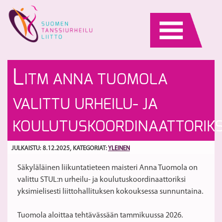
Skip
to
content
Il
S
L
ITM ANNA TUOMOLA
jä
m
li
ko
S
VALITTU URHEILU- JA
31
pä
m
&
KOULUTUSKOORDINAATTORIKS
Re
pa
JULKAISTU: 8.12.2025
, KATEGORIAT:
YLEINEN
k
Säkyläläinen liikuntatieteen maisteri Anna Tuomola on
valittu STUL:n urheilu- ja koulutuskoordinaattoriksi
yksimielisesti liittohallituksen kokouksessa sunnuntaina.
Tuomola aloittaa tehtävässään tammikuussa 2026.