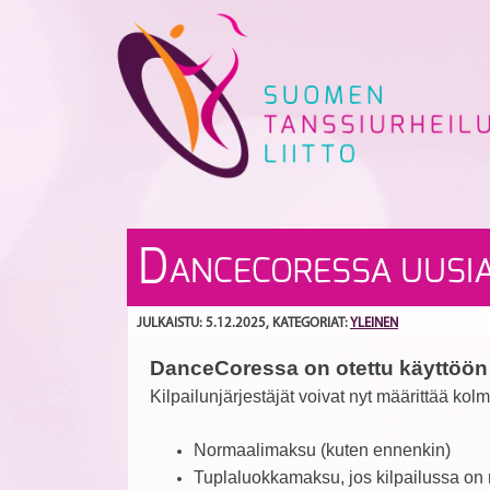
Skip
to
content
D
ANCECORESSA UUSIA
JULKAISTU: 5.12.2025
, KATEGORIAT:
YLEINEN
DanceCoressa on otettu käyttöön 
Kilpailunjärjestäjät voivat nyt määrittää kol
Normaalimaksu (kuten ennenkin)
Tuplaluokkamaksu, jos kilpailussa on 