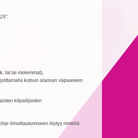
Belgiassa
025”
.
k, lat tai molemmat).
kirjoittamalla kutsun alaosan vapaaseen
isten kilpailijoiden
hje ilmoittautumiseen löytyy nimellä