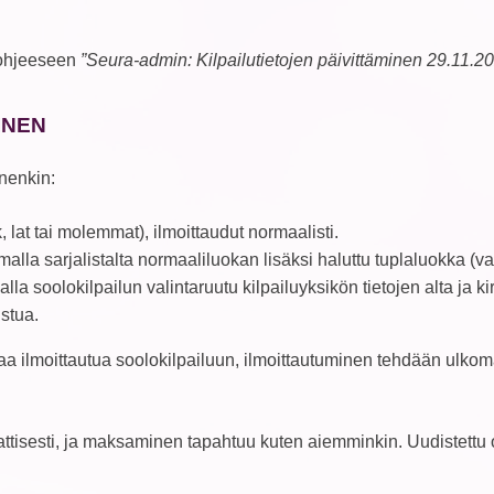
 ohjeeseen
”Seura-admin: Kilpailutietojen päivittäminen 29.11.2
INEN
nenkin:
, lat tai molemmat), ilmoittaudut normaalisti.
lla sarjalistalta normaaliluokan lisäksi haluttu tuplaluokka (va
lla soolokilpailun valintaruutu kilpailuyksikön tietojen alta ja 
stua.
a ilmoittautua soolokilpailuun, ilmoittautuminen tehdään ulkoma
sesti, ja maksaminen tapahtuu kuten aiemminkin. Uudistettu o