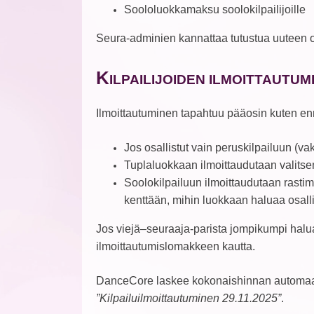
Soololuokkamaksu soolokilpailijoille
Seura-adminien kannattaa tutustua uuteen
K
ILPAILIJOIDEN ILMOITTAUTUM
Ilmoittautuminen tapahtuu pääosin kuten en
Jos osallistut vain peruskilpailuun (vak
Tuplaluokkaan ilmoittaudutaan valitsema
Soolokilpailuun ilmoittaudutaan rastima
kenttään, mihin luokkaan haluaa osalli
Jos viejä–seuraaja-parista jompikumpi halua
ilmoittautumislomakkeen kautta.
DanceCore laskee kokonaishinnan automaatti
”Kilpailuilmoittautuminen 29.11.2025”
.