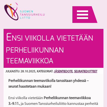
Skip
to
content
V
T
E
NSI VIIKOLLA VIETETÄÄN
ra
pa
lis
44
S
PERHELIIKUNNAN
m
Se
TEEMAVIIKKOA
Cu
pä
JULKAISTU: 28.10.2025
, KATEGORIAT:
JÄSENTIEDOTE
,
SEURATIEDOTTEET
28
Perheliikunnan teemaviikolla tanssitaan yhdessä –
seurat haastetaan mukaan!
Ensi viikolla vietetään
Perheliikunnan teemaviikkoa
3.-9.11.
, ja Suomen Tanssiurheiluliitto kannustaa perheitä