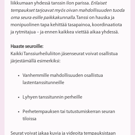
liikkumaan yhdessä tanssin ilon parissa.
Erilaiset
tempaukset tarjoavat myös oivan mahdollisuuden tuoda
oma seura esille paikkakunnalla.
Tanssi on hauska ja
monipuolinen tapa kehittää tasapainoa, koordinaatiota
ja rytmitajua – ja ennen kaikkea viettää aikaa yhdessä.
Haaste seuroille:
Kaikki Tanssiurheiluliiton jäsenseurat voivat osallistua
järjestämällä esimerkiksi:
Vanhemmille mahdollisuuden osallistua
lastentanssitunneille
Lyhyen tanssitunnin perheille
Perhetempauksen tai tutustumiskerran seuran
tiloissa
Seurat voivat jakaa kuvia ja videoita tempauksistaan