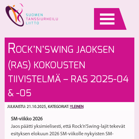
Skip
to
content
Li
Ro
R
OCK’N’SWING JAOKSEN
st
G
19
ki
S
(RAS) KOKOUSTEN
se
vu
ha
2
TIIVISTELMÄ – RAS 2025-04
pä
ha
1
& -05
JULKAISTU: 21.10.2025
, KATEGORIAT:
YLEINEN
SM-viikko 2026
Jaos päätti yksimielisesti, että Rock’n’Swing-lajit tekevät
esityksen elokuun 2026 SM-viikolle nykyisten SM-