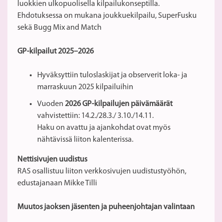
luokkien ulkopuolisella kilpailukonseptilla.
Ehdotuksessa on mukana joukkuekilpailu, SuperFusku
sekä Bugg Mix and Match
GP-kilpailut 2025–2026
Hyväksyttiin tuloslaskijat ja observerit loka- ja
marraskuun 2025 kilpailuihin
Vuoden
2026 GP-kilpailujen päivämäärät
vahvistettiin: 14.2./28.3./ 3.10./14.11.
Haku on avattu ja ajankohdat ovat myös
nähtävissä liiton kalenterissa.
Nettisivujen uudistus
RAS osallistuu liiton verkkosivujen uudistustyöhön,
edustajanaan Mikke Tilli
Muutos jaoksen jäsenten ja puheenjohtajan valintaan