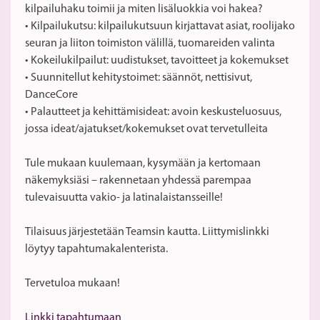
kilpailuhaku toimii ja miten lisäluokkia voi hakea?
• Kilpailukutsu: kilpailukutsuun kirjattavat asiat, roolijako
seuran ja liiton toimiston välillä, tuomareiden valinta
• Kokeilukilpailut: uudistukset, tavoitteet ja kokemukset
• Suunnitellut kehitystoimet: säännöt, nettisivut,
DanceCore
• Palautteet ja kehittämisideat: avoin keskusteluosuus,
jossa ideat/ajatukset/kokemukset ovat tervetulleita
Tule mukaan kuulemaan, kysymään ja kertomaan
näkemyksiäsi – rakennetaan yhdessä parempaa
tulevaisuutta vakio- ja latinalaistansseille!
Tilaisuus järjestetään Teamsin kautta. Liittymislinkki
löytyy tapahtumakalenterista.
Tervetuloa mukaan!
Linkki tapahtumaan