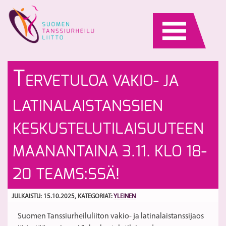
Skip
to
content
Su
M
T
ERVETULOA VAKIO- JA
Ju
ki
va
pä
S
LATINALAISTANSSIEN
M
15
ki
KESKUSTELUTILAISUUTEEN
MAANANTAINA 3.11. KLO 18-
20 TEAMS:SSÄ!
JULKAISTU: 15.10.2025
, KATEGORIAT:
YLEINEN
Suomen Tanssiurheiluliiton vakio- ja latinalaistanssijaos