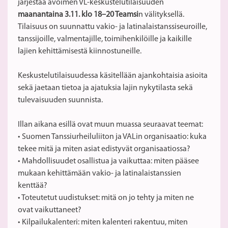
järjestää avoimen VL-keskustelutilaisuuden
maanantaina 3.11. klo 18–20 Teamsi
n välityksellä.
Tilaisuus on suunnattu vakio- ja latinalaistanssiseuroille,
tanssijoille, valmentajille, toimihenkilöille ja kaikille
lajien kehittämisestä kiinnostuneille.
Keskustelutilaisuudessa käsitellään ajankohtaisia asioita
sekä jaetaan tietoa ja ajatuksia lajin nykytilasta sekä
tulevaisuuden suunnista.
Illan aikana esillä ovat muun muassa seuraavat teemat:
• Suomen Tanssiurheiluliiton ja VALin organisaatio: kuka
tekee mitä ja miten asiat edistyvät organisaatiossa?
• Mahdollisuudet osallistua ja vaikuttaa: miten pääsee
mukaan kehittämään vakio- ja latinalaistanssien
kenttää?
• Toteutetut uudistukset: mitä on jo tehty ja miten ne
ovat vaikuttaneet?
• Kilpailukalenteri: miten kalenteri rakentuu, miten