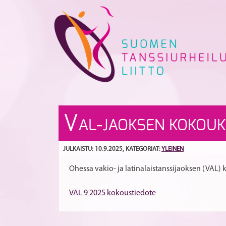
Skip
to
content
V
AL-JAOKSEN KOKOUK
JULKAISTU: 10.9.2025
, KATEGORIAT:
YLEINEN
Ohessa vakio- ja latinalaistanssijaoksen (VAL)
VAL 9 2025 kokoustiedote