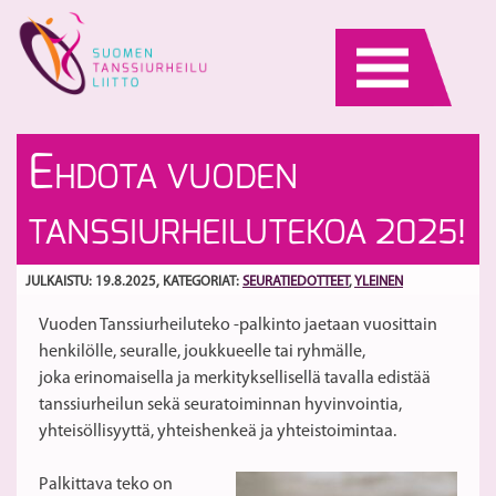
Skip
to
content
E
T
E
HDOTA VUODEN
v
pa
2
34
S
TANSSIURHEILUTEKOA 2025!
ta
/
ko
JULKAISTU: 19.8.2025
, KATEGORIAT:
SEURATIEDOTTEET
,
YLEINEN
Vuoden Tanssiurheiluteko -palkinto jaetaan vuosittain
henkilölle, seuralle, joukkueelle tai ryhmälle,
joka erinomaisella ja merkityksellisellä tavalla edistää
tanssiurheilun sekä seuratoiminnan hyvinvointia,
yhteisöllisyyttä, yhteishenkeä ja yhteistoimintaa.
Palkittava teko on