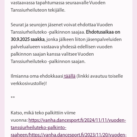
vastaavassa tapahtumassa seuraavalle Vuoden
Tanssiurheiluteon tekijälle.
Seurat ja seurojen jäsenet voivat ehdottaa Vuoden
Tanssiurheiluteko -palkinnon saajaa.
Ehdotusaikaa on
30.9.2025 saakka
, jonka jälkeen liiton jäsenpalveluiden
palvelualueen vastaava yhdessä edellisen vuoden
palkinnon saajan kanssa valitsee Vuoden
Tanssiurheiluteko -palkinnon saajan.
Ilmianna oma ehdokkaasi
täällä
(linkki avautuu toiselle
verkkosivustolle)!
**
Katso, mikä teko palkittiin viime
vuonna:
https://vanha.dancesport.fi/2024/11/11/vuoden-
tanssiurheiluteko-palkinto-
raaheen/https://vanha.dancesport.fi/2023/11/20/vuoden-