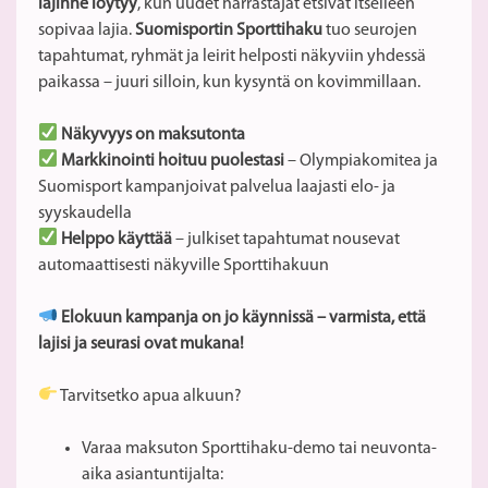
lajinne löytyy
, kun uudet harrastajat etsivät itselleen
sopivaa lajia.
Suomisportin Sporttihaku
tuo seurojen
tapahtumat, ryhmät ja leirit helposti näkyviin yhdessä
paikassa – juuri silloin, kun kysyntä on kovimmillaan.
Näkyvyys on maksutonta
Markkinointi hoituu puolestasi
– Olympiakomitea ja
Suomisport kampanjoivat palvelua laajasti elo- ja
syyskaudella
Helppo käyttää
– julkiset tapahtumat nousevat
automaattisesti näkyville Sporttihakuun
Elokuun kampanja on jo käynnissä – varmista, että
lajisi ja seurasi ovat mukana!
Tarvitsetko apua alkuun?
Varaa maksuton Sporttihaku-demo tai neuvonta-
aika asiantuntijalta: