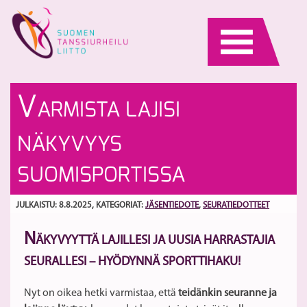
Skip
to
content
La
Et
V
ARMISTA LAJISI
S
ol
2
yk
S
NÄKYVYYS
–
-
Uu
pa
SUOMISPORTISSA
ki
JULKAISTU: 8.8.2025
, KATEGORIAT:
JÄSENTIEDOTE
,
SEURATIEDOTTEET
N
ÄKYVYYTTÄ LAJILLESI JA UUSIA HARRASTAJIA
SEURALLESI – HYÖDYNNÄ SPORTTIHAKU!
Nyt on oikea hetki varmistaa, että
teidänkin seuranne ja