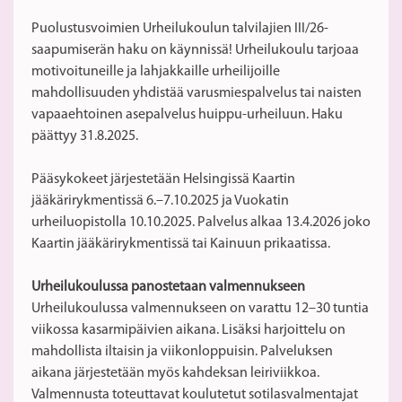
Puolustusvoimien Urheilukoulun talvilajien III/26-
saapumiserän haku on käynnissä! Urheilukoulu tarjoaa
motivoituneille ja lahjakkaille urheilijoille
mahdollisuuden yhdistää varusmiespalvelus tai naisten
vapaaehtoinen asepalvelus huippu-urheiluun. Haku
päättyy 31.8.2025.
Pääsykokeet järjestetään Helsingissä Kaartin
jääkärirykmentissä 6.–7.10.2025 ja Vuokatin
urheiluopistolla 10.10.2025. Palvelus alkaa 13.4.2026 joko
Kaartin jääkärirykmentissä tai Kainuun prikaatissa.
Urheilukoulussa panostetaan valmennukseen
Urheilukoulussa valmennukseen on varattu 12–30 tuntia
viikossa kasarmipäivien aikana. Lisäksi harjoittelu on
mahdollista iltaisin ja viikonloppuisin. Palveluksen
aikana järjestetään myös kahdeksan leiriviikkoa.
Valmennusta toteuttavat koulutetut sotilasvalmentajat