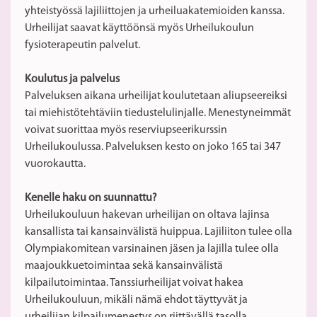
yhteistyössä lajiliittojen ja urheiluakatemioiden kanssa.
Urheilijat saavat käyttöönsä myös Urheilukoulun
fysioterapeutin palvelut.
Koulutus ja palvelus
Palveluksen aikana urheilijat koulutetaan aliupseereiksi
tai miehistötehtäviin tiedustelulinjalle. Menestyneimmät
voivat suorittaa myös reserviupseerikurssin
Urheilukoulussa. Palveluksen kesto on joko 165 tai 347
vuorokautta.
Kenelle haku on suunnattu?
Urheilukouluun hakevan urheilijan on oltava lajinsa
kansallista tai kansainvälistä huippua. Lajiliiton tulee olla
Olympiakomitean varsinainen jäsen ja lajilla tulee olla
maajoukkuetoimintaa sekä kansainvälistä
kilpailutoimintaa. Tanssiurheilijat voivat hakea
Urheilukouluun, mikäli nämä ehdot täyttyvät ja
urheilijan kilpailumenestys on riittävällä tasolla.