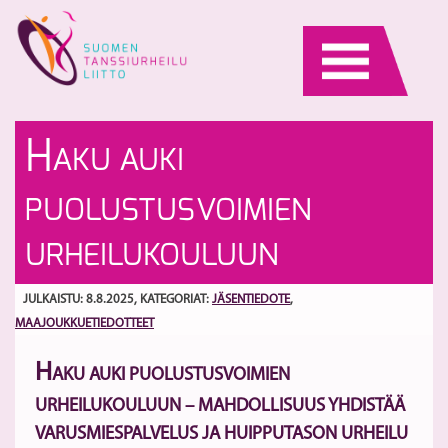
Skip
to
content
Se
Uu
H
AKU AUKI
ha
ja
in
S
PUOLUSTUSVOIMIEN
–
tu
URHEILUKOULUUN
t
Si
JULKAISTU: 8.8.2025
, KATEGORIAT:
JÄSENTIEDOTE
,
D
MAAJOUKKUETIEDOTTEET
-
so
H
30
AKU AUKI PUOLUSTUSVOIMIEN
URHEILUKOULUUN – MAHDOLLISUUS YHDISTÄÄ
VARUSMIESPALVELUS JA HUIPPUTASON URHEILU