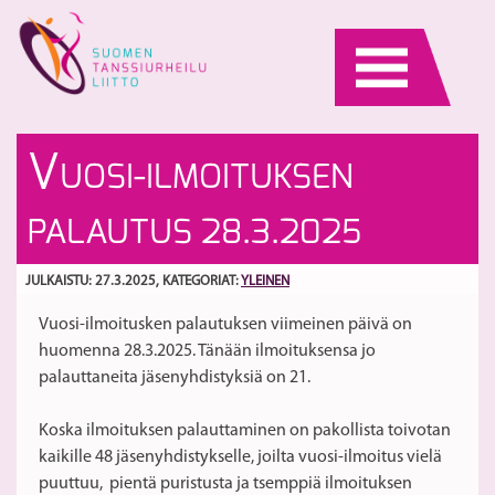
Skip
to
content
Ta
VA
V
UOSI-ILMOITUKSEN
O
ja
R
k
S
PALAUTUS 28.3.2025
–
1-
S
3
s
y
JULKAISTU: 27.3.2025
, KATEGORIAT:
YLEINEN
vu
Vuosi-ilmoitusken palautuksen viimeinen päivä on
2
huomenna 28.3.2025. Tänään ilmoituksensa jo
palauttaneita jäsenyhdistyksiä on 21.
Koska ilmoituksen palauttaminen on pakollista toivotan
kaikille 48 jäsenyhdistykselle, joilta vuosi-ilmoitus vielä
puuttuu, pientä puristusta ja tsemppiä ilmoituksen