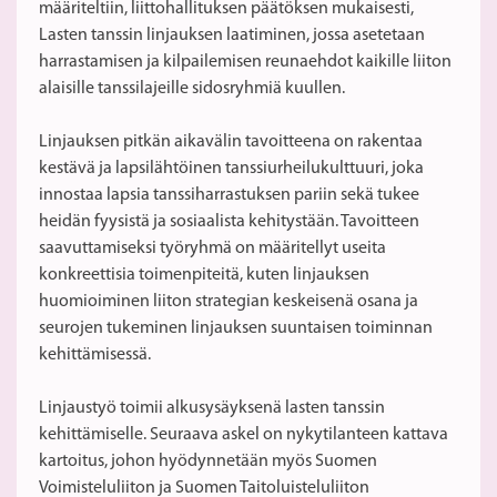
määriteltiin, liittohallituksen päätöksen mukaisesti,
Lasten tanssin linjauksen laatiminen, jossa asetetaan
harrastamisen ja kilpailemisen reunaehdot kaikille liiton
alaisille tanssilajeille sidosryhmiä kuullen.
Linjauksen pitkän aikavälin tavoitteena on rakentaa
kestävä ja lapsilähtöinen tanssiurheilukulttuuri, joka
innostaa lapsia tanssiharrastuksen pariin sekä tukee
heidän fyysistä ja sosiaalista kehitystään. Tavoitteen
saavuttamiseksi työryhmä on määritellyt useita
konkreettisia toimenpiteitä, kuten linjauksen
huomioiminen liiton strategian keskeisenä osana ja
seurojen tukeminen linjauksen suuntaisen toiminnan
kehittämisessä.
Linjaustyö toimii alkusysäyksenä lasten tanssin
kehittämiselle. Seuraava askel on nykytilanteen kattava
kartoitus, johon hyödynnetään myös Suomen
Voimisteluliiton ja Suomen Taitoluisteluliiton