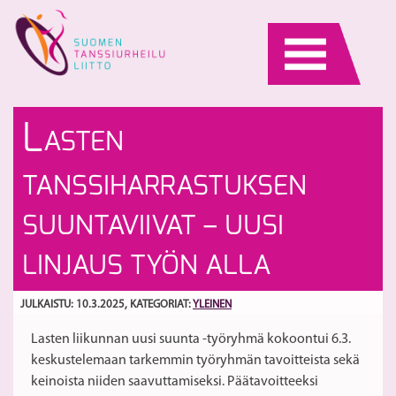
Skip
to
content
Ta
Te
L
ASTEN
li
Za
se
W
S
TANSSIHARRASTUKSEN
A
SUUNTAVIIVAT – UUSI
LINJAUS TYÖN ALLA
JULKAISTU: 10.3.2025
, KATEGORIAT:
YLEINEN
Lasten liikunnan uusi suunta -työryhmä kokoontui 6.3.
keskustelemaan tarkemmin työryhmän tavoitteista sekä
keinoista niiden saavuttamiseksi. Päätavoitteeksi