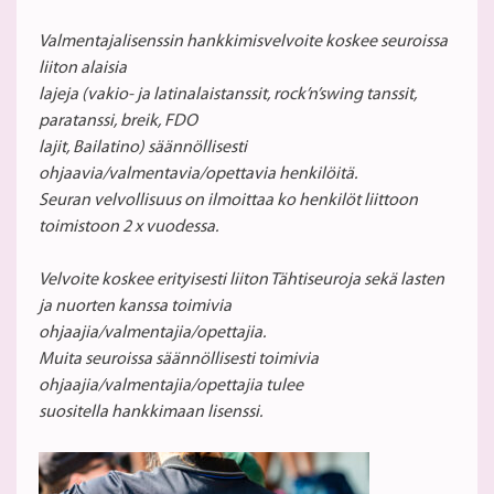
Valmentajalisenssin hankkimisvelvoite koskee seuroissa
liiton alaisia
lajeja (vakio- ja latinalaistanssit, rock’n’swing tanssit,
paratanssi, breik, FDO
lajit, Bailatino) säännöllisesti
ohjaavia/valmentavia/opettavia henkilöitä.
Seuran velvollisuus on ilmoittaa ko henkilöt liittoon
toimistoon 2 x vuodessa.
Velvoite
koskee erityisesti liiton Tähtiseuroja sekä lasten
ja nuorten kanssa toimivia
ohjaajia/valmentajia/opettajia.
Muita seuroissa säännöllisesti toimivia
ohjaajia/valmentajia/opettajia tulee
suositella hankkimaan lisenssi.