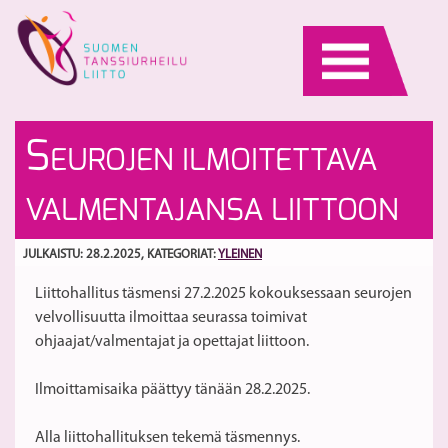
Skip
to
content
Li
La
S
EUROJEN ILMOITETTAVA
pä
ta
27
v
S
VALMENTAJANSA LIITTOON
ke
o
–
JULKAISTU: 28.2.2025
, KATEGORIAT:
YLEINEN
lu
Liittohallitus täsmensi 27.2.2025 kokouksessaan seurojen
as
velvollisuutta ilmoittaa seurassa toimivat
al
ohjaajat/valmentajat ja opettajat liittoon.
Vo
Ilmoittamisaika päättyy tänään 28.2.2025.
Alla liittohallituksen tekemä täsmennys.