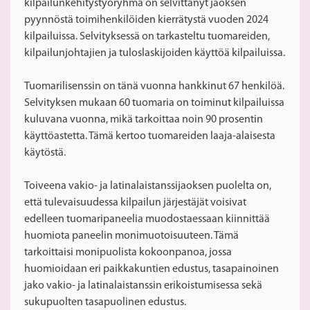
kilpailunkehitystyöryhmä on selvittänyt jaoksen
pyynnöstä toimihenkilöiden kierrätystä vuoden 2024
kilpailuissa. Selvityksessä on tarkasteltu tuomareiden,
kilpailunjohtajien ja tuloslaskijoiden käyttöä kilpailuissa.
Tuomarilisenssin on tänä vuonna hankkinut 67 henkilöä.
Selvityksen mukaan 60 tuomaria on toiminut kilpailuissa
kuluvana vuonna, mikä tarkoittaa noin 90 prosentin
käyttöastetta. Tämä kertoo tuomareiden laaja-alaisesta
käytöstä.
Toiveena vakio- ja latinalaistanssijaoksen puolelta on,
että tulevaisuudessa kilpailun järjestäjät voisivat
edelleen tuomaripaneelia muodostaessaan kiinnittää
huomiota paneelin monimuotoisuuteen. Tämä
tarkoittaisi monipuolista kokoonpanoa, jossa
huomioidaan eri paikkakuntien edustus, tasapainoinen
jako vakio- ja latinalaistanssin erikoistumisessa sekä
sukupuolten tasapuolinen edustus.