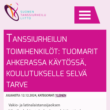
Skip
to
content
T
”K
T
ANSSIURHEILUN
pa
li
50
-
S
TOIMIHENKILÖT: TUOMARIT
ma
se
AHKERASSA KÄYTÖSSÄ,
KOULUTUKSELLE SELVÄ
TARVE
JULKAISTU: 12.12.2024
, KATEGORIAT:
YLEINEN
Vakio- ja latinalaistanssijaoksen