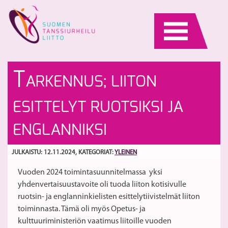
Skip
to
content
V
Uu
T
ARKENNUS; LIITON
Ta
ki
pa
tä
S
ESITTELYT RUOTSIKSI JA
R
V
Ta
ENGLANNIKSI
JULKAISTU: 12.11.2024
, KATEGORIAT:
YLEINEN
Vuoden 2024 toimintasuunnitelmassa yksi
yhdenvertaisuustavoite oli tuoda liiton kotisivulle
ruotsin- ja englanninkielisten esittelytiivistelmät liiton
toiminnasta. Tämä oli myös Opetus- ja
kulttuuriministeriön vaatimus liitoille vuoden