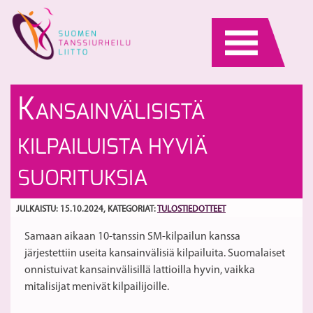
Skip
to
content
Lu
T
K
ANSAINVÄLISISTÄ
ja
pa
Ja
42
S
KILPAILUISTA HYVIÄ
ta
10
SUORITUKSIA
ta
S
JULKAISTU: 15.10.2024
, KATEGORIAT:
TULOSTIEDOTTEET
me
Samaan aikaan 10-tanssin SM-kilpailun kanssa
järjestettiin useita kansainvälisiä kilpailuita. Suomalaiset
onnistuivat kansainvälisillä lattioilla hyvin, vaikka
mitalisijat menivät kilpailijoille.