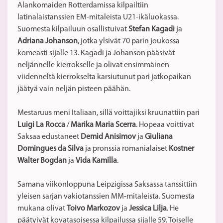
Alankomaiden Rotterdamissa kilpailtiin
latinalaistanssien EM-mitaleista U21-ikäluokassa.
Suomesta kilpailuun osallistuivat
Stefan Kagadi
ja
Adriana Johanson
, jotka ylsivät 70 parin joukossa
komeasti sijalle 13. Kagadi ja Johanson pääsivät
neljännelle kierrokselle ja olivat ensimmäinen
viidenneltä kierrokselta karsiutunut pari jatkopaikan
jäätyä vain neljän pisteen päähän.
Mestaruus meni Italiaan, sillä voittajiksi kruunattiin pari
Luigi La Rocca
/
Marika Maria Scerra
. Hopeaa voittivat
Saksaa edustaneet
Demid Anisimov
ja
Giuliana
Domingues da Silva
ja pronssia romanialaiset
Kostner
Walter Bogdan
ja
Vida Kamilla
.
Samana viikonloppuna Leipzigissa Saksassa tanssittiin
yleisen sarjan vakiotanssien MM-mitaleista. Suomesta
mukana olivat
Toivo Markozov
ja
Jessica Lilja
. He
päätyivät kovatasoisessa kilpailussa sijalle 59. Toiselle