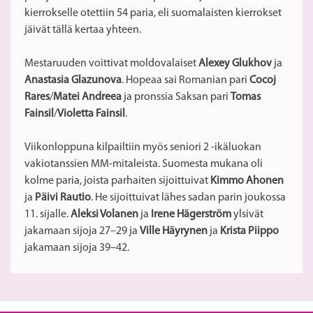
kierrokselle otettiin 54 paria, eli suomalaisten kierrokset
jäivät tällä kertaa yhteen.
Mestaruuden voittivat moldovalaiset
Alexey Glukhov
ja
Anastasia Glazunova
. Hopeaa sai Romanian pari
Cocoj
Rares
/
Matei Andreea
ja pronssia Saksan pari
Tomas
Fainsil
/
Violetta Fainsil
.
Viikonloppuna kilpailtiin myös seniori 2 -ikäluokan
vakiotanssien MM-mitaleista. Suomesta mukana oli
kolme paria, joista parhaiten sijoittuivat
Kimmo Ahonen
ja
Päivi Rautio
. He sijoittuivat lähes sadan parin joukossa
11. sijalle.
Aleksi Volanen
ja
Irene Hägerström
ylsivät
jakamaan sijoja 27–29 ja
Ville Häyrynen
ja
Krista Piippo
jakamaan sijoja 39–42.