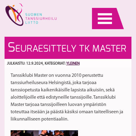
Skip
to
content
Ke
E
S
EURAESITTELY TK MASTER
se
17
11
al
S
10
JULKAISTU: 12.9.2024
, KATEGORIAT:
YLEINEN
S
Tanssiklubi Master on vuonna 2010 perustettu
p
tanssiurheiluseura Helsingistä, joka tarjoaa
tanssiopetusta kaikenikäisille lapsista aikuisiin, sekä
aloittelijoille että edistyneille tanssijoille. Tanssiklubi
Master tarjoaa tanssijoilleen luovan ympäristön
toteuttaa itseään ja päästä käsiksi omaan taiteelliseen ja
liikunnalliseen potentiaaliin.