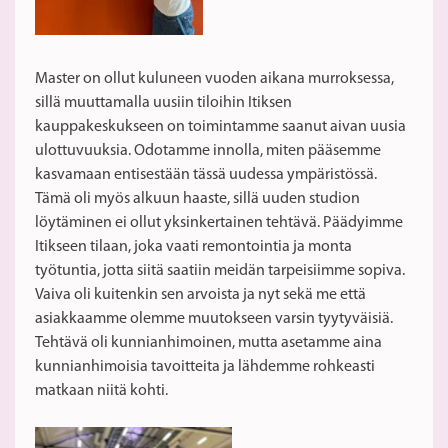
Master on ollut kuluneen vuoden aikana murroksessa,
sillä muuttamalla uusiin tiloihin Itiksen
kauppakeskukseen on toimintamme saanut aivan uusia
ulottuvuuksia. Odotamme innolla, miten pääsemme
kasvamaan entisestään tässä uudessa ympäristössä.
Tämä oli myös alkuun haaste, sillä uuden studion
löytäminen ei ollut yksinkertainen tehtävä. Päädyimme
Itikseen tilaan, joka vaati remontointia ja monta
työtuntia, jotta siitä saatiin meidän tarpeisiimme sopiva.
Vaiva oli kuitenkin sen arvoista ja nyt sekä me että
asiakkaamme olemme muutokseen varsin tyytyväisiä.
Tehtävä oli kunnianhimoinen, mutta asetamme aina
kunnianhimoisia tavoitteita ja lähdemme rohkeasti
matkaan niitä kohti.