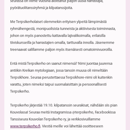
seurassa on viime vuosina aloittanut paljon uusia harrastajia,
pyörätuolitanssiryhmä ja kilpatanssijoita.
Me Terpsikerholaiset olemmekin erityisen ylpeitä lämpimästä
ryhmähengestä, monipuolisista tunneista ja aktiivisesta toiminnasta,
johon on myös panostettu kattavalla lajivalikoimalla, erilaisilla
tiiviskursseilla ja harrastajien omalla, tarttuvalla innolla. Jäsenemme
treenaavat salillamme paljon myös itsenäisesti omatoimivuoroilla.
Entä mistä Terpsikerho on saanut nimensä? Nimi juontaa juurensa
antiikin Kreikan mytologiaan, jossa tanssin muusa oli nimeltään
Terpsikhore. Seuraa perustettaessa Terpsikhore-nimi oli kuitenkin
varattu, joten nimeksi taipui suomalaisittain ja persoonallisesti
Terpsikerho.
Terpsikerho järjestää 19.10. kilpatanssin seurakisat, nähdään siis pian
Kouvolassa! Seuraa meitä Instagramissa @terpsikerho, Facebookissa
Tanssiseura Kouvolan Terpsikerho ry, ja verkkosivuillamme
www.terpsikerho.fi
. Viestiä meille voi lähettää osoitteeseen