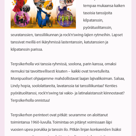
tempaa mukaansa kaiken
tasoisia tanssijoita
kilpatanssin,
pyörätuolitanssin,
seuratanssien, tanssiliikunnan ja rock’n’swing-lajien rytmeihin. Lapset
tanssivat meillä eri ikäryhmissä lastentanssin, katutanssien ja
kilpatanssin parissa.
Terpsikerholla voi tanssia ryhmissä, soolona, parin kanssa, omaksi
riemuksi tai tavoitteellisesti kisaten – kaikki ovat tervetulleita.
Monipuoliset ohjaajamme mahdollistavat laajan lajivalikoiman. Salsaa,
Lindy hopia, soololattareita, lavatanssia tai tanssiliikuntaa? Kenties
pyörätuolitanssi, rock’n’swing tai vakio- ja latinalaistanssit kiinnostavat?
Terpsikerholla onnistuu!
Terpsikerhon perinteet ovat pitkät: seuramme on aloittanut
toimintansa 1960-luvulla. Toimintaa on pitänyt voimissaan läpi
vuosien upea porukka ja tanssin ilo. Pitkän linjan konkareiden lisäksi