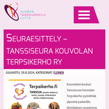
Skip
to
content
Li
Li
S
EURAESITTELY –
k
Jä
e
PR
S
TANSSISEURA KOUVOLAN
2
TERPSIKERHO RY
JULKAISTU: 29.8.2024
, KATEGORIAT:
YLEINEN
Kouvolasta kuuluu!
Tanssiseura Kouvolan
Terpsikerho pyörähtää
ylpeänä parketille.
Monilajinen seuramme