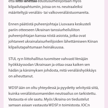
että
liitto lähettää
edustusurheilijoitaan myös
kilpailutapahtumiin, joissa on ns. neutraaleiksi
määriteltyjä venäläis- tai valkovenäläistuomareita.
Ennen päätöstä puheenjohtaja Liusvaara keskusteli
pariin otteeseen Ukrainan tanssiurheiluliiton
puheenjohtajan kanssa niistä asioista, jotka ovat
johtaneet ukrainalaisurheilijoiden lähettämiseen Kiinan
kilpailutapahtumaan heinäkuussa.
STUL ry:n liittohallitus tuomitsee vahvasti Venäjän
hyökkäyssodan Ukrainaan ja ottaa osaa kaiken sen
hädän ja kärsimyksen johdosta, mitä venäläishyökkäys
on aiheuttanut.
WDSF:ään on oltu yhteydessä ja pyydetty selvitystä siitä,
kuinka venäläistuomareiden neutraalius on tarkistettu.
Vastausta ei ole saatu. Myös Ukraina on tiedustelut
samaan asiaan vastausta WDSF:n toimistosta. IOC:n