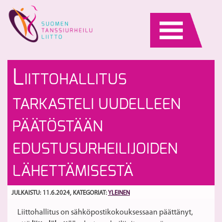
Skip
to
content
Pe
2
L
IITTOHALLITUS
ja
uu
Ul
V
S
TARKASTELI UUDELLEEN
Jä
ko
E
l
PÄÄTÖSTÄÄN
h
2
la
EDUSTUSURHEILIJOIDEN
LÄHETTÄMISESTÄ
JULKAISTU: 11.6.2024
, KATEGORIAT:
YLEINEN
Liittohallitus on sähköpostikokouksessaan päättänyt,