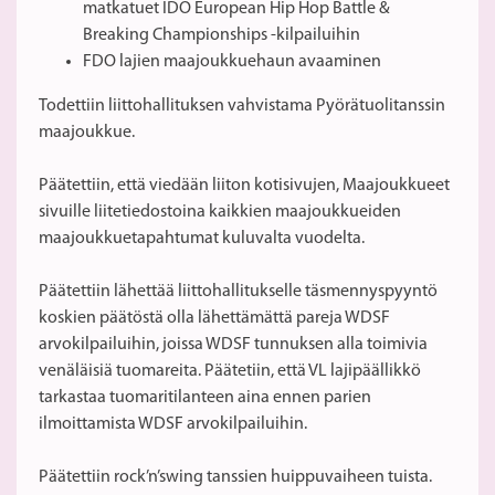
matkatuet IDO European Hip Hop Battle &
Breaking Championships -kilpailuihin
FDO lajien maajoukkuehaun avaaminen
Todettiin liittohallituksen vahvistama Pyörätuolitanssin
maajoukkue.
Päätettiin, että viedään liiton kotisivujen, Maajoukkueet
sivuille liitetiedostoina kaikkien maajoukkueiden
maajoukkuetapahtumat kuluvalta vuodelta.
Päätettiin lähettää liittohallitukselle täsmennyspyyntö
koskien päätöstä olla lähettämättä pareja WDSF
arvokilpailuihin, joissa WDSF tunnuksen alla toimivia
venäläisiä tuomareita. Päätetiin, että VL lajipäällikkö
tarkastaa tuomaritilanteen aina ennen parien
ilmoittamista WDSF arvokilpailuihin.
Päätettiin rock’n’swing tanssien huippuvaiheen tuista.