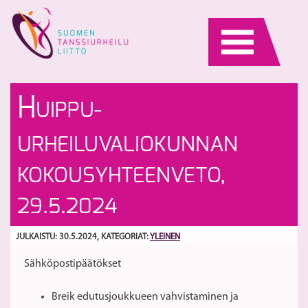
Skip
to
content
T
Su
H
UIPPU-
pa
on
vi
la
S
URHEILUVALIOKUNNAN
22
n
E
KOKOUSYHTEENVETO,
ki
29.5.2024
JULKAISTU: 30.5.2024
, KATEGORIAT:
YLEINEN
Sähköpostipäätökset
Breik edutusjoukkueen vahvistaminen ja