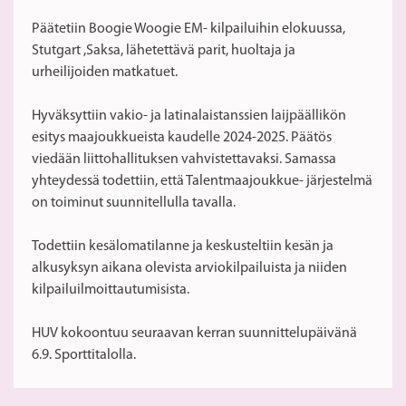
Päätetiin Boogie Woogie EM- kilpailuihin elokuussa,
Stutgart ,Saksa, lähetettävä parit, huoltaja ja
urheilijoiden matkatuet.
Hyväksyttiin vakio- ja latinalaistanssien laijpäällikön
esitys maajoukkueista kaudelle 2024-2025. Päätös
viedään liittohallituksen vahvistettavaksi. Samassa
yhteydessä todettiin, että Talentmaajoukkue- järjestelmä
on toiminut suunnitellulla tavalla.
Todettiin kesälomatilanne ja keskusteltiin kesän ja
alkusyksyn aikana olevista arviokilpailuista ja niiden
kilpailuilmoittautumisista.
HUV kokoontuu seuraavan kerran suunnittelupäivänä
6.9. Sporttitalolla.