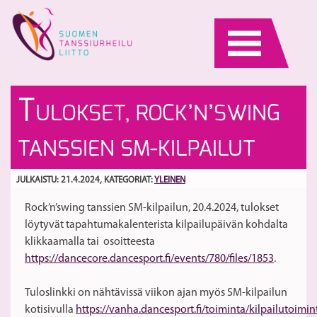
Skip
to
content
S
Ke
T
ULOKSET, ROCK’N’SWING
Va
k
2
ky
S
TANSSIEN SM-KILPAILUT
n
li
os
ja
ju
ur
JULKAISTU: 21.4.2024
, KATEGORIAT:
YLEINEN
Rock’n’swing tanssien SM-kilpailun, 20.4.2024, tulokset
löytyvät tapahtumakalenterista kilpailupäivän kohdalta
klikkaamalla tai osoitteesta
https://dancecore.dancesport.fi/events/780/files/1853
.
Tuloslinkki on nähtävissä viikon ajan myös SM-kilpailun
kotisivulla
https://vanha.dancesport.fi/toiminta/kilpailutoimi