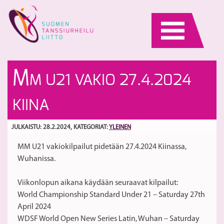
Skip
to
content
Ko
Pä
M
M U21 VAKIO 27.4.2024
ny
V
Su
ki
S
KIINA
pä
28
JULKAISTU: 28.2.2024
, KATEGORIAT:
YLEINEN
MM U21 vakiokilpailut pidetään 27.4.2024 Kiinassa,
Wuhanissa.
Viikonlopun aikana käydään seuraavat kilpailut:
World Championship Standard Under 21 – Saturday 27th
April 2024
WDSF World Open New Series Latin, Wuhan – Saturday