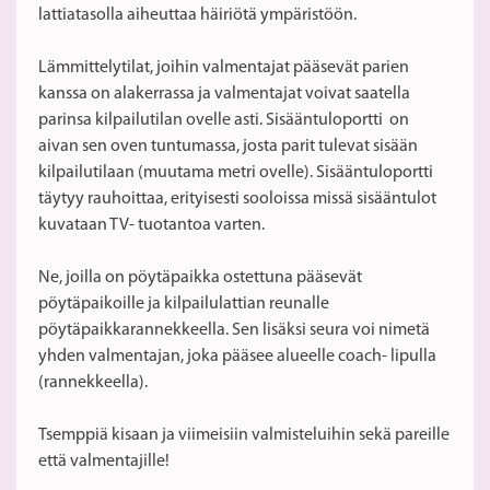
lattiatasolla aiheuttaa häiriötä ympäristöön.
Lämmittelytilat, joihin valmentajat pääsevät parien
kanssa on alakerrassa ja valmentajat voivat saatella
parinsa kilpailutilan ovelle asti. Sisääntuloportti on
aivan sen oven tuntumassa, josta parit tulevat sisään
kilpailutilaan (muutama metri ovelle). Sisääntuloportti
täytyy rauhoittaa, erityisesti sooloissa missä sisääntulot
kuvataan TV- tuotantoa varten.
Ne, joilla on pöytäpaikka ostettuna pääsevät
pöytäpaikoille ja kilpailulattian reunalle
pöytäpaikkarannekkeella. Sen lisäksi seura voi nimetä
yhden valmentajan, joka pääsee alueelle coach- lipulla
(rannekkeella).
Tsemppiä kisaan ja viimeisiin valmisteluihin sekä pareille
että valmentajille!