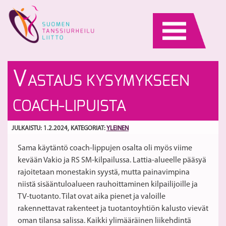
Skip
to
content
S
E
V
ASTAUS KYSYMYKSEEN
ra
S
Ta
la
S
COACH-LIPUISTA
ja
E
U
JULKAISTU: 1.2.2024
, KATEGORIAT:
YLEINEN
va
Sama käytäntö coach-lippujen osalta oli myös viime
29
kevään Vakio ja RS SM-kilpailussa. Lattia-alueelle pääsyä
rajoitetaan monestakin syystä, mutta painavimpina
niistä sisääntuloalueen rauhoittaminen kilpailijoille ja
TV-tuotanto. Tilat ovat aika pienet ja valoille
rakennettavat rakenteet ja tuotantoyhtiön kalusto vievät
oman tilansa salissa. Kaikki ylimääräinen liikehdintä