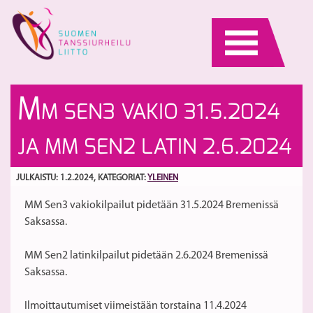
Skip
to
content
E
S
M
M SEN3 VAKIO 31.5.2024
S
La
la
2
S
JA MM SEN2 LATIN 2.6.2024
ja
os
E
lis
U
jä
JULKAISTU: 1.2.2024
, KATEGORIAT:
YLEINEN
va
il
MM Sen3 vakiokilpailut pidetään 31.5.2024 Bremenissä
29
pe
Saksassa.
m
ki
MM Sen2 latinkilpailut pidetään 2.6.2024 Bremenissä
ki
Saksassa.
p
Ilmoittautumiset viimeistään torstaina 11.4.2024